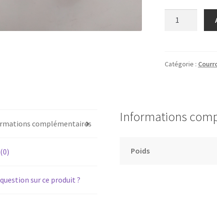
quantité
de
PIONEER
XD-
Z62T
Catégorie :
Courro
-
Kit
2
courroies
Informations com
pour
ormations complémentaires
lecteur
double
Poids
 (0)
cassette
question sur ce produit ?