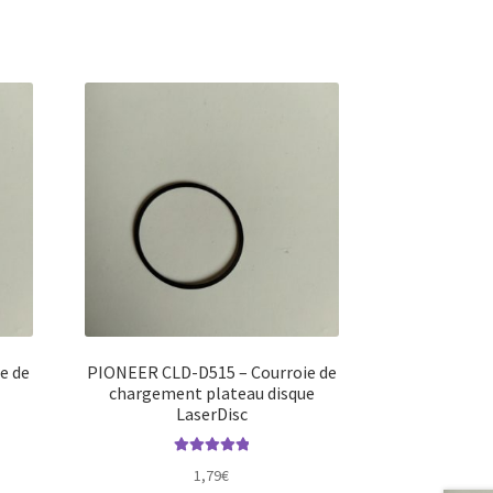
e de
PIONEER CLD-D515 – Courroie de
chargement plateau disque
LaserDisc
Note
5.00
sur
1,79
€
5