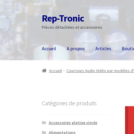
Rep-Tronic
Aller
Aller
à
au
Pièces détachées et accessoires
la
contenu
navigation
Accueil
A propos
Articles
Bouti
Accueil
Courroies Audio Vidéo par modèles d'
Catégories de produits
Accessoires platine vinyle
Alimentations