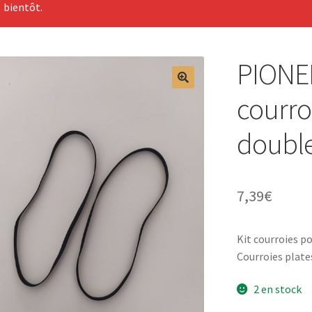
bientôt.
PIONEE
courro
double
7,39
€
Kit courroies p
Courroies plate
2 en stock