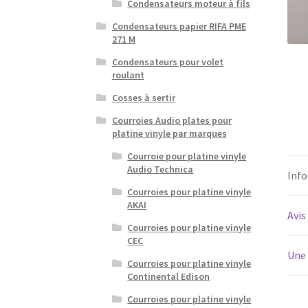
Condensateurs moteur à fils
Condensateurs papier RIFA PME
271 M
Condensateurs pour volet
roulant
Cosses à sertir
Courroies Audio plates pour
platine vinyle par marques
Courroie pour platine vinyle
Audio Technica
Inf
Courroies pour platine vinyle
AKAI
Avis
Courroies pour platine vinyle
CEC
Une 
Courroies pour platine vinyle
Continental Edison
Courroies pour platine vinyle