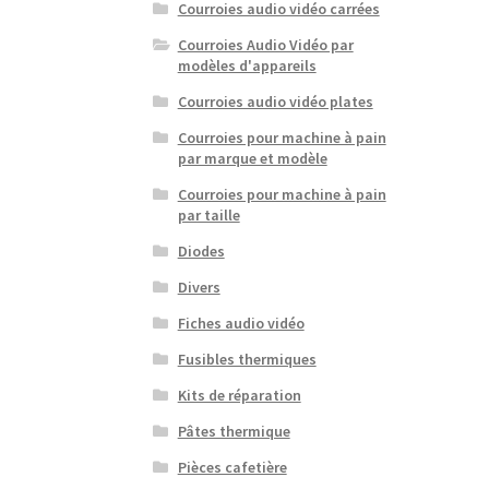
Courroies audio vidéo carrées
Courroies Audio Vidéo par
modèles d'appareils
Courroies audio vidéo plates
Courroies pour machine à pain
par marque et modèle
Courroies pour machine à pain
par taille
Diodes
Divers
Fiches audio vidéo
Fusibles thermiques
Kits de réparation
Pâtes thermique
Pièces cafetière