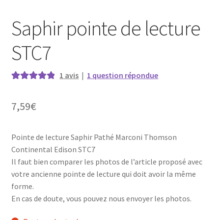
Saphir pointe de lecture
STC7
1
avis
|
1
question répondue
Noté
1
5.00
sur
5 basé sur
7,59
€
notation
client
Pointe de lecture Saphir Pathé Marconi Thomson
Continental Edison STC7
Il faut bien comparer les photos de l’article proposé avec
votre ancienne pointe de lecture qui doit avoir la même
forme.
En cas de doute, vous pouvez nous envoyer les photos.