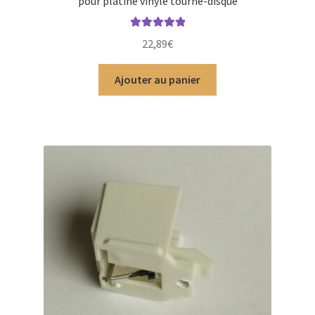
pour platine vinyle tourne-disque
Note
5.00
sur
22,89
€
5
Ajouter au panier