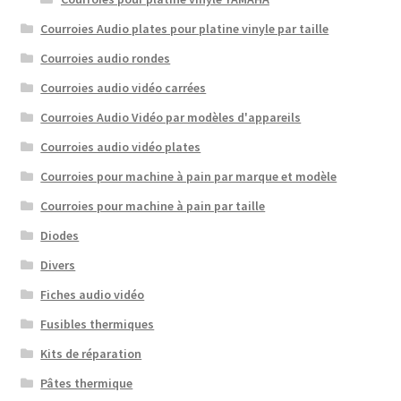
Courroies Audio plates pour platine vinyle par taille
Courroies audio rondes
Courroies audio vidéo carrées
Courroies Audio Vidéo par modèles d'appareils
Courroies audio vidéo plates
Courroies pour machine à pain par marque et modèle
Courroies pour machine à pain par taille
Diodes
Divers
Fiches audio vidéo
Fusibles thermiques
Kits de réparation
Pâtes thermique