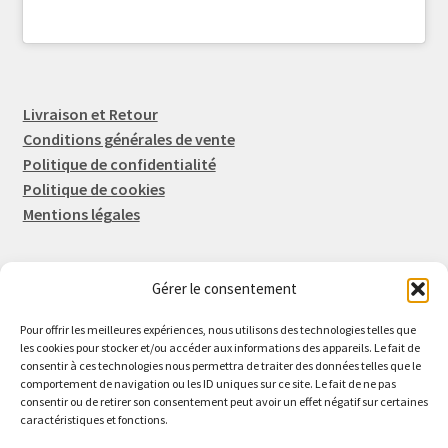
Livraison et Retour
Conditions générales de vente
Politique de confidentialité
Politique de cookies
Mentions légales
Gérer le consentement
Rep-Tronic
Eric FORTIER EI
Pour offrir les meilleures expériences, nous utilisons des technologies telles que
16 Rue de l'Espérance
les cookies pour stocker et/ou accéder aux informations des appareils. Le fait de
consentir à ces technologies nous permettra de traiter des données telles que le
14600 Honfleur
comportement de navigation ou les ID uniques sur ce site. Le fait de ne pas
02 61 82 01 89
consentir ou de retirer son consentement peut avoir un effet négatif sur certaines
caractéristiques et fonctions.