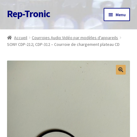
Rep-Tronic
Aller
Aller
Menu
à
au
la
contenu
Accueil
navigation
Accueil
Courroies Audio Vidéo par modèles d'appareils
SONY CDP-212; CDP-312 – Courroie de chargement plateau CD
A propos
Articles
Boutique
Commande
Contact
Avis client