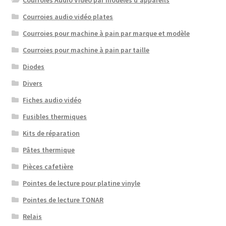
Courroies Audio Vidéo par modèles d'appareils
Courroies audio vidéo plates
Courroies pour machine à pain par marque et modèle
Courroies pour machine à pain par taille
Diodes
Divers
Fiches audio vidéo
Fusibles thermiques
Kits de réparation
Pâtes thermique
Pièces cafetière
Pointes de lecture pour platine vinyle
Pointes de lecture TONAR
Relais