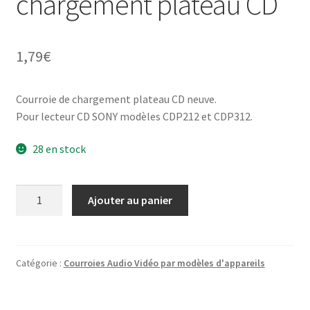
chargement plateau CD
1,79
€
Courroie de chargement plateau CD neuve.
Pour lecteur CD SONY modèles CDP212 et CDP312.
28 en stock
quantité
Ajouter au panier
de
SONY
CDP-
212;
Catégorie :
Courroies Audio Vidéo par modèles d'appareils
CDP-
312