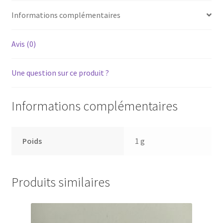
-
Informations complémentaires
Courroie
de
chargement
Avis (0)
plateau
CD
Une question sur ce produit ?
Informations complémentaires
Poids
1 g
Produits similaires