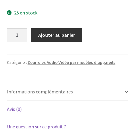
25 en stock
quantité
Ajouter au panier
de
SONY
CDP-
M201;
Catégorie :
Courroies Audio Vidéo par modèles d'appareils
CDP-
M301
-
Informations complémentaires
Courroie
de
chargement
Avis (0)
plateau
CD
Une question sur ce produit ?