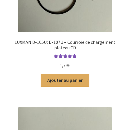
LUXMAN D-105U; D-107U – Courroie de chargement
plateau CD
Note
5.00
sur
1,79
€
5
Ajouter au panier