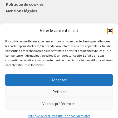
Politique de cookies
Mentions légales
Gérer le consentement
Rep-Tronic
Eric FORTIER EI
Pour offrir les meilleures expériences, nous utilisons des technologies telles que
16 Rue de l'Espérance
les cookies pour stocker et/ou accéder aux informations des appareils. Le fait de
consentir à ces technologies nous permettra de traiter des données telles que le
14600 Honfleur
comportement de navigation ou les ID uniques sur ce site. Le fait de ne pas
02 61 82 01 89
consentir ou de retirer son consentement peut avoir un effet négatif sur certaines
caractéristiques et fonctions.
Accepter
Refuser
© 2026 Rep-Tronic
Voir les préférences
0
Politique de cookies
Politique de confidentialité
Recherche