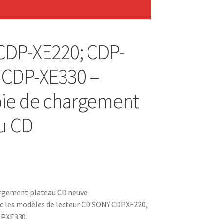
CDP-XE220; CDP-
 CDP-XE330 –
ie de chargement
u CD
argement plateau CD neuve.
c les modèles de lecteur CD SONY CDPXE220,
DPXE330.