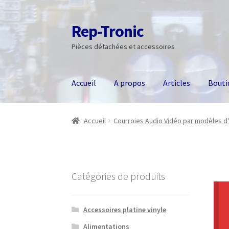
Rep-Tronic
Aller
Aller
à
au
Pièces détachées et accessoires
la
contenu
navigation
Accueil
A propos
Articles
Bouti
Accueil
Courroies Audio Vidéo par modèles d'
Catégories de produits
Accessoires platine vinyle
Alimentations