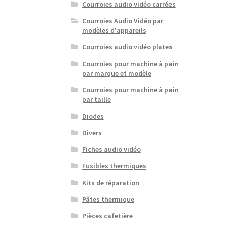
Courroies audio vidéo carrées
Courroies Audio Vidéo par
modèles d'appareils
Courroies audio vidéo plates
Courroies pour machine à pain
par marque et modèle
Courroies pour machine à pain
par taille
Diodes
Divers
Fiches audio vidéo
Fusibles thermiques
Kits de réparation
Pâtes thermique
Pièces cafetière