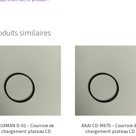
CD
oduits similaires
LUXMAN D-01 – Courroie de
AKAI CD-M670 – Courroie 
chargement plateau CD
chargement plateau CD