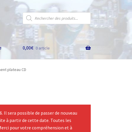
Recherche
de
produits
e
0,00
€
0 article
ent plateau CD
 Il sera possible de passer de nouveau
te à partir de cette date. Toutes les
Merci pour votre compréhension et à