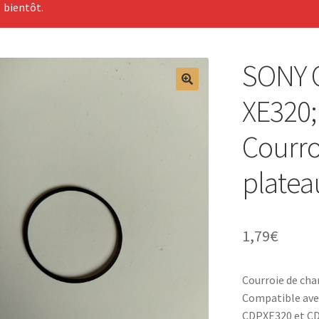
bientôt.
SONY 
XE320;
Courro
platea
1,79
€
Courroie de ch
Compatible ave
CDPXE320 et C