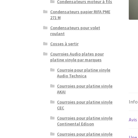
Condensateurs moteur à fils
Condensateurs papier RIFA PME
271 M
Condensateurs pour volet
roulant
Cosses à sertir
Courroies Audio plates pour
platine vinyle par marques
Courroie pour platine vinyle
Audio Technica
Courroies pour platine vinyle
AKAI
Inf
Courroies pour platine vinyle
CEC
Courroies pour platine vinyle
Avis
Continental Edison
Courroies pour platine vinyle
Une 