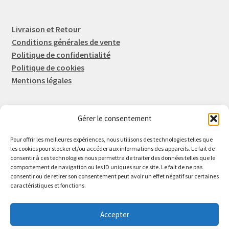
Livraison et Retour
Conditions générales de vente
Politique de confidentialité
Politique de cookies
Mentions légales
Gérer le consentement
Rep-Tronic
Eric FORTIER EI
Pour offrir les meilleures expériences, nous utilisons des technologies telles que
16 Rue de l'Espérance
les cookies pour stocker et/ou accéder aux informations des appareils. Le fait de
consentir à ces technologies nous permettra de traiter des données telles que le
14600 Honfleur
comportement de navigation ou les ID uniques sur ce site. Le fait de ne pas
02 61 82 01 89
consentir ou de retirer son consentement peut avoir un effet négatif sur certaines
caractéristiques et fonctions.
Accepter