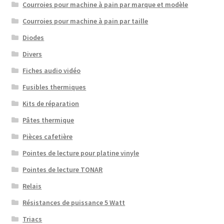
Courroies pour machine à pain par marque et modèle
Courroies pour machine à pain par taille
Diodes
Divers
Fiches audio vidéo
Fusibles thermiques
Kits de réparation
Pâtes thermique
Pièces cafetière
Pointes de lecture pour platine vinyle
Pointes de lecture TONAR
Relais
Résistances de puissance 5 Watt
Triacs