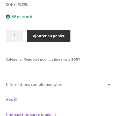
SONY PSJ20.
96 en stock
quantité
Ajouter au panier
de
SONY
PS-
J20
Catégorie :
Courroies pour platine vinyle SONY
-
Courroie
pour
Informations complémentaires
platine
vinyle
tourne-
Avis (0)
disque
Une question sur ce produit ?