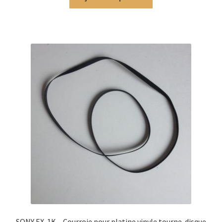
SONY EX-1K – Courroie pour platine vinyle tourne-disque