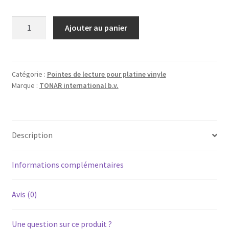
quantité
Ajouter au panier
de
SONY
PS-
LX150H
Catégorie :
Pointes de lecture pour platine vinyle
Marque :
TONAR international b.v.
-
Diamant
pointe
de
Description
lecture
ST09D
pour
Informations complémentaires
platine
vinyle
Avis (0)
tourne-
disque
Une question sur ce produit ?