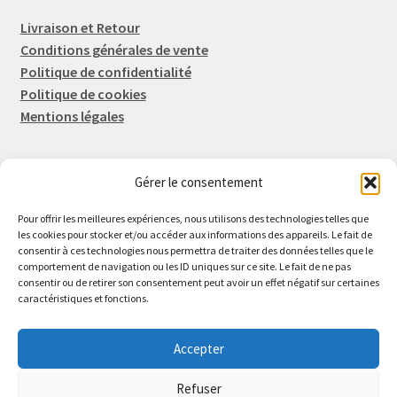
Livraison et Retour
Conditions générales de vente
Politique de confidentialité
Politique de cookies
Mentions légales
Gérer le consentement
Rep-Tronic
Eric FORTIER EI
Pour offrir les meilleures expériences, nous utilisons des technologies telles que
16 Rue de l'Espérance
les cookies pour stocker et/ou accéder aux informations des appareils. Le fait de
consentir à ces technologies nous permettra de traiter des données telles que le
14600 Honfleur
comportement de navigation ou les ID uniques sur ce site. Le fait de ne pas
02 61 82 01 89
consentir ou de retirer son consentement peut avoir un effet négatif sur certaines
caractéristiques et fonctions.
Accepter
Refuser
© 2026 Rep-Tronic