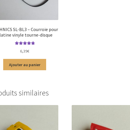
NICS SL-BL3 – Courroie pour
latine vinyle tourne-disque
Note
5.00
sur
6,39
€
5
Ajouter au panier
oduits similaires