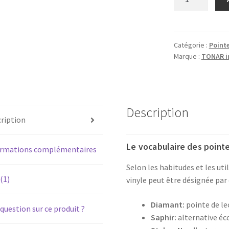
de
TECHNICS
SL-
BL3
Catégorie :
Pointe
Marque :
TONAR in
-
Diamant
pointe
de
lecture
Description
ription
EPS
24
Le vocabulaire des pointe
CS
ormations complémentaires
pour
Selon les habitudes et les uti
platine
 (1)
vinyle peut être désignée par 
vinyle
tourne-
Diamant:
pointe de le
question sur ce produit ?
disque
Saphir:
alternative é