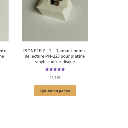
nte
PIONEER PL-2 – Diamant pointe
ine
de lecture PN-220 pour platine
vinyle tourne-disque
Note
5.00
sur
22,89
€
5
Ajouter au panier