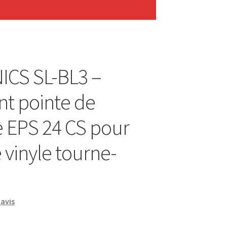
ICS SL-BL3 –
t pointe de
e EPS 24 CS pour
 vinyle tourne-
e
avis