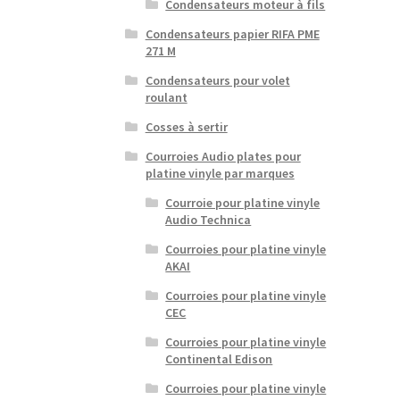
Condensateurs moteur à fils
Condensateurs papier RIFA PME
271 M
Condensateurs pour volet
roulant
Cosses à sertir
Courroies Audio plates pour
platine vinyle par marques
Courroie pour platine vinyle
Audio Technica
Courroies pour platine vinyle
AKAI
Courroies pour platine vinyle
CEC
Courroies pour platine vinyle
Continental Edison
Courroies pour platine vinyle