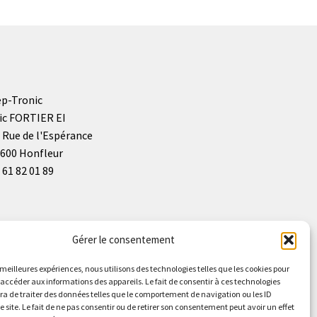
p-Tronic
ic FORTIER EI
 Rue de l'Espérance
600 Honfleur
 61 82 01 89
Gérer le consentement
s meilleures expériences, nous utilisons des technologies telles que les cookies pour
 accéder aux informations des appareils. Le fait de consentir à ces technologies
a de traiter des données telles que le comportement de navigation ou les ID
e site. Le fait de ne pas consentir ou de retirer son consentement peut avoir un effet