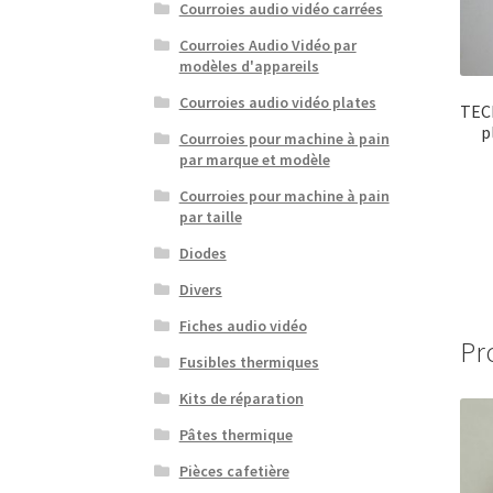
Courroies audio vidéo carrées
Courroies Audio Vidéo par
modèles d'appareils
Courroies audio vidéo plates
TECH
p
Courroies pour machine à pain
par marque et modèle
Courroies pour machine à pain
par taille
Diodes
Divers
Fiches audio vidéo
Pr
Fusibles thermiques
Kits de réparation
Pâtes thermique
Pièces cafetière