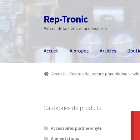
Rep-Tronic
Aller
Aller
à
au
Pièces détachées et accessoires
la
contenu
navigation
Accueil
A propos
Articles
Bouti
Accueil
Pointes de lecture pour platine vinyle
Catégories de produits
Accessoires platine vinyle
Alimentations