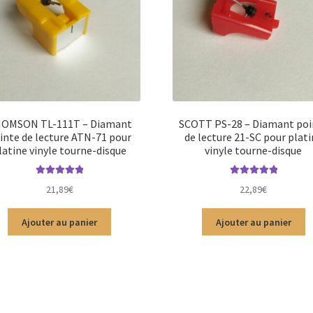
OMSON TL-111T – Diamant
SCOTT PS-28 – Diamant poi
inte de lecture ATN-71 pour
de lecture 21-SC pour plat
latine vinyle tourne-disque
vinyle tourne-disque
Note
5.00
sur
Note
5.00
sur
21,89
€
22,89
€
5
5
Ajouter au panier
Ajouter au panier