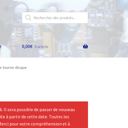
Recherche
de
produits
e
0,00
€
0 article
le tourne-disque
 Il sera possible de passer de nouveau
te à partir de cette date. Toutes les
Merci pour votre compréhension et à