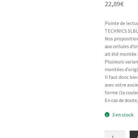
22,89
€
notation
client
Pointe de lectu
TECHNICS SLBL3 
Nos proposition
aux cellules d’or
ait été montée a
Plusieurs varian
montées d’origi
Il faut donc bie
avec votre anci
forme (la coule
En cas de doute
3 en stock
quantité