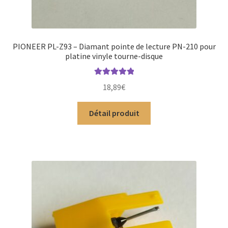
PIONEER PL-Z93 – Diamant pointe de lecture PN-210 pour
platine vinyle tourne-disque
Note
5.00
sur
18,89
€
5
Détail produit