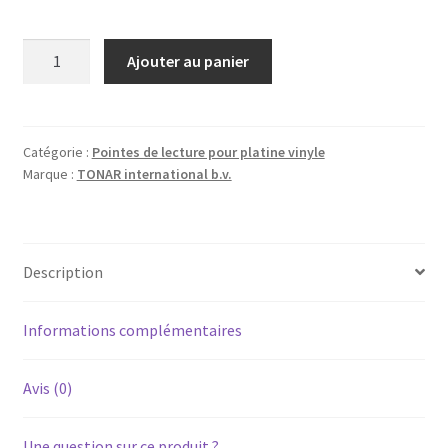
quantité
Ajouter au panier
de
THOMSON
TL-
152T
Catégorie :
Pointes de lecture pour platine vinyle
Marque :
TONAR international b.v.
-
Diamant
pointe
de
Description
lecture
ATN-
71
Informations complémentaires
pour
platine
Avis (0)
vinyle
tourne-
Une question sur ce produit ?