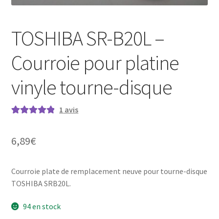
TOSHIBA SR-B20L –
Courroie pour platine
vinyle tourne-disque
1
avis
Noté
1
5.00
sur
5 basé sur
6,89
€
notation
client
Courroie plate de remplacement neuve pour tourne-disque
TOSHIBA SRB20L.
94 en stock