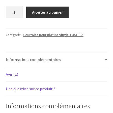
quantité
Ajouter au panier
de
TOSHIBA
SR-
B20L
Catégorie :
Courroies pour platine vinyle TOSHIBA
-
Courroie
pour
Informations complémentaires
platine
vinyle
tourne-
Avis (1)
disque
Une question sur ce produit ?
Informations complémentaires