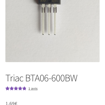
Mon compte
Triac BTA06-600BW
1
avis
Noté
1
5.00
sur
5 basé sur
1,69
€