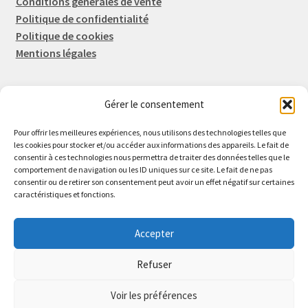
Conditions générales de vente
Politique de confidentialité
Politique de cookies
Mentions légales
Gérer le consentement
Rep-Tronic
Eric FORTIER EI
Pour offrir les meilleures expériences, nous utilisons des technologies telles que
16 Rue de l'Espérance
les cookies pour stocker et/ou accéder aux informations des appareils. Le fait de
consentir à ces technologies nous permettra de traiter des données telles que le
14600 Honfleur
comportement de navigation ou les ID uniques sur ce site. Le fait de ne pas
02 61 82 01 89
consentir ou de retirer son consentement peut avoir un effet négatif sur certaines
caractéristiques et fonctions.
Accepter
Refuser
© 2026 Rep-Tronic
Voir les préférences