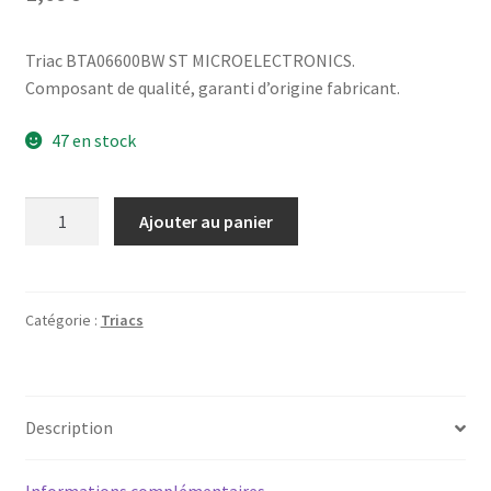
notation
client
Triac BTA06600BW ST MICROELECTRONICS.
Composant de qualité, garanti d’origine fabricant.
47 en stock
quantité
Ajouter au panier
de
Triac
BTA06-
600BW
Catégorie :
Triacs
Description