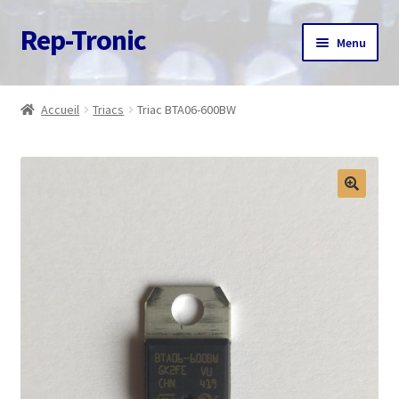
Rep-Tronic
Aller
Aller
Menu
à
au
la
contenu
Accueil
navigation
Accueil
Triacs
Triac BTA06-600BW
A propos
Articles
Boutique
Commande
Contact
Avis client