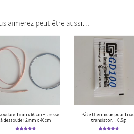
us aimerez peut-être aussi…
 soudure 1mm x 60cm + tresse
Pâte thermique pour triac
à dessouder 2mm x 40cm
transistor… 0,5g
Note
4.88
sur
Note
4.84
sur