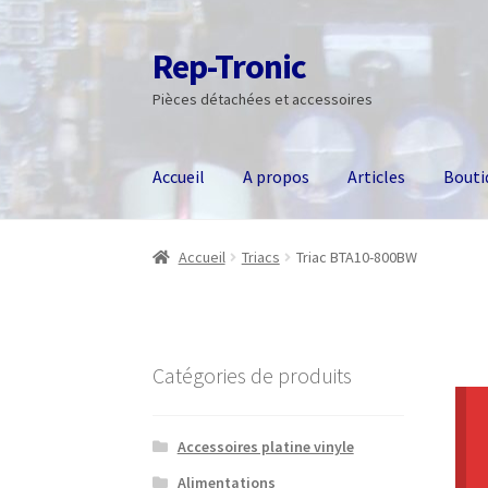
Rep-Tronic
Aller
Aller
à
au
Pièces détachées et accessoires
la
contenu
navigation
Accueil
A propos
Articles
Bouti
Accueil
Triacs
Triac BTA10-800BW
Catégories de produits
Accessoires platine vinyle
Alimentations