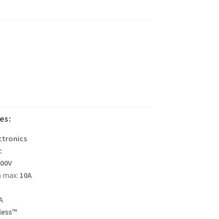
es:
ctronics
c
800V
n max:
10A
A
less™