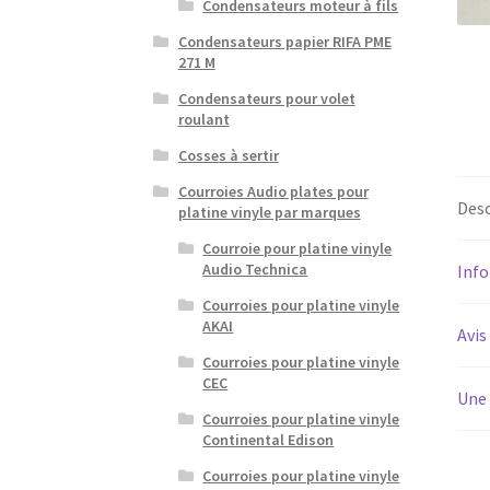
Condensateurs moteur à fils
Condensateurs papier RIFA PME
271 M
Condensateurs pour volet
roulant
Cosses à sertir
Courroies Audio plates pour
Desc
platine vinyle par marques
Courroie pour platine vinyle
Audio Technica
Inf
Courroies pour platine vinyle
AKAI
Avis
Courroies pour platine vinyle
CEC
Une 
Courroies pour platine vinyle
Continental Edison
Courroies pour platine vinyle