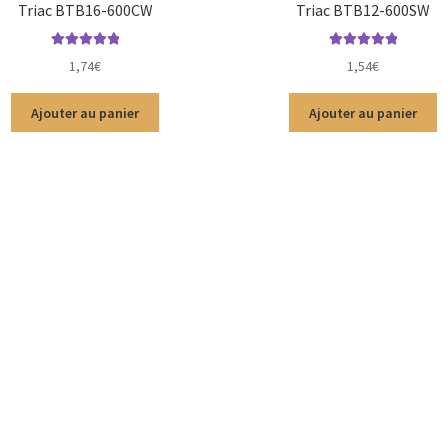
Triac BTB16-600CW
Triac BTB12-600SW
Note
5.00
sur
Note
5.00
sur
1,74
€
1,54
€
5
5
Ajouter au panier
Ajouter au panier