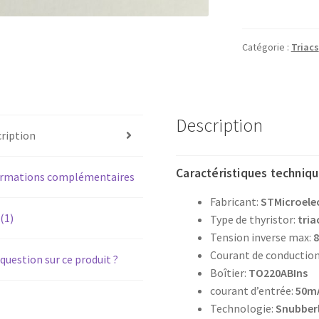
Triac
BTA10-
800BW
Catégorie :
Triacs
Description
ription
Caractéristiques techniqu
ormations complémentaires
Fabricant:
STMicroele
 (1)
Type de thyristor:
tria
Tension inverse max:
Courant de conductio
question sur ce produit ?
Boîtier:
TO220ABIns
courant d’entrée:
50m
Technologie:
Snubber