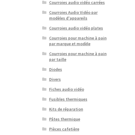
Courroies audio vidéo carrées
Courroies Audio Vidéo par
modèles d'appareils
Courroies audio vidéo plates
Courroies pour machine à pain
par marque et modèle
Courroies pour machine à pain
par taille
Diodes
Divers
Fiches audio vidéo
Fusibles thermiques
Kits de réparation
Pâtes thermique
Pièces cafetière