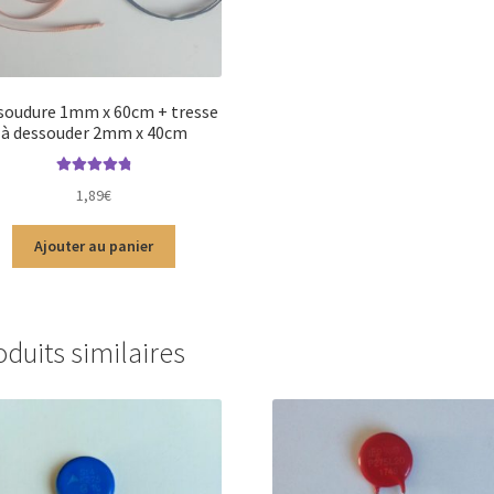
 soudure 1mm x 60cm + tresse
à dessouder 2mm x 40cm
Note
4.88
sur
1,89
€
5
Ajouter au panier
oduits similaires