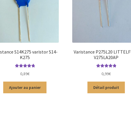
istance S14K275 varistor S14-
Varistance P275L20 LITTEL
K275
V275LA20AP
Note
4.89
sur
Note
5.00
sur
0,89
€
0,99
€
5
5
Ajouter au panier
Détail produit