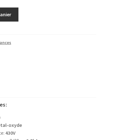
panier
tances
es:
)
tal-oxyde
ce:
430V