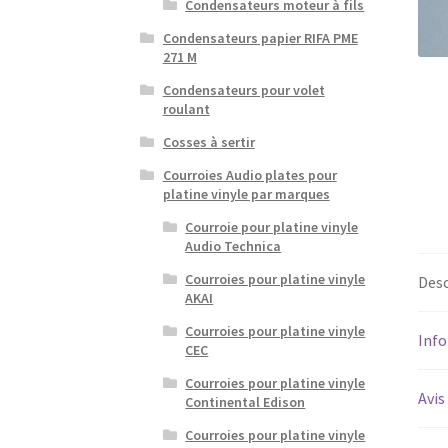
Condensateurs moteur à fils
Condensateurs papier RIFA PME
271 M
Condensateurs pour volet
roulant
Cosses à sertir
Courroies Audio plates pour
platine vinyle par marques
Courroie pour platine vinyle
Audio Technica
Courroies pour platine vinyle
Desc
AKAI
Courroies pour platine vinyle
Inf
CEC
Courroies pour platine vinyle
Avis
Continental Edison
Courroies pour platine vinyle