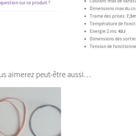
Courant max de varist
question sur ce produit ?
Dimensions max du co
Trame des prises:
7,5
Température de fonc
Energie 2 ms:
43J
Dimensions des sortie
Tension de fonction
us aimerez peut-être aussi…