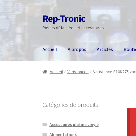
Rep-Tronic
Aller
Aller
à
au
Pièces détachées et accessoires
la
contenu
navigation
Accueil
A propos
Articles
Bouti
Accueil
Varistances
Varistance S10K275 var
Catégories de produits
Accessoires platine vinyle
Alimentations