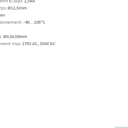
ance 8/20µs:
2,5kA
rps:
Ø12,5mm
mm
tionnement:
-40…105°C
s:
Ø0,8x30mm
nement max:
275V AC, 350V DC