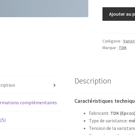
quantité
Ajouter au 
de
Varistance
S10K275
varistor
Catégorie :
Varis
Marque :
TDK
S10-
K275
Description
ription
Caractéristiques techniqu
ormations complémentaires
Fabricant:
TDK (Epcos
 (5)
Type de varistance:
mé
Tension de la varistan