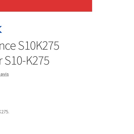
ance S10K275
or S10-K275
avis
K275.