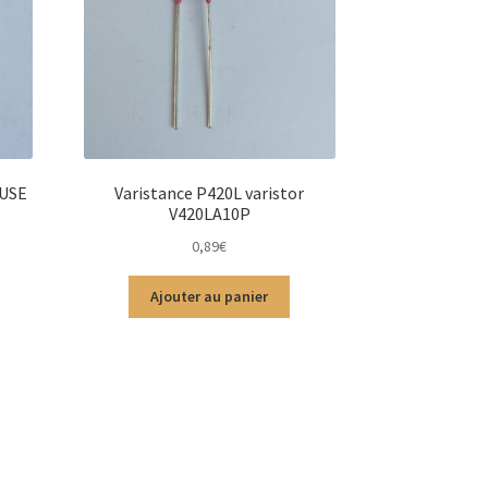
FUSE
Varistance P420L varistor
V420LA10P
0,89
€
Ajouter au panier