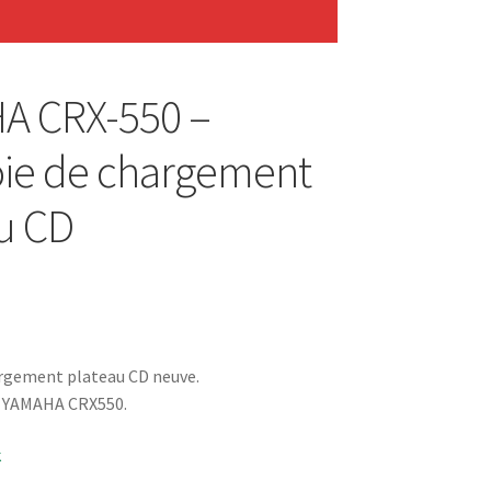
A CRX-550 –
ie de chargement
u CD
argement plateau CD neuve.
D YAMAHA CRX550.
k