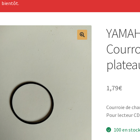
bientôt.
YAMAH
Courro
platea
1,79
€
Courroie de ch
Pour lecteur C
100 en stoc