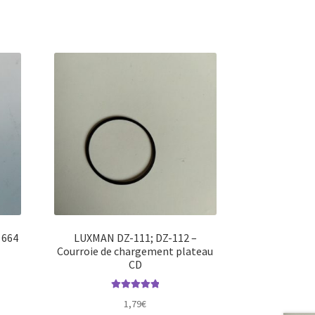
 664
LUXMAN DZ-111; DZ-112 –
Courroie de chargement plateau
CD
Note
5.00
sur
1,79
€
5