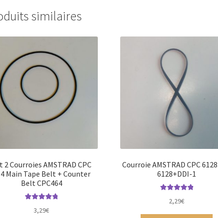
oduits similaires
t 2 Courroies AMSTRAD CPC
Courroie AMSTRAD CPC 6128
4 Main Tape Belt + Counter
6128+DDI-1
Belt CPC464
Note
5.00
sur
2,29
€
Note
4.94
sur
5
3,29
€
5