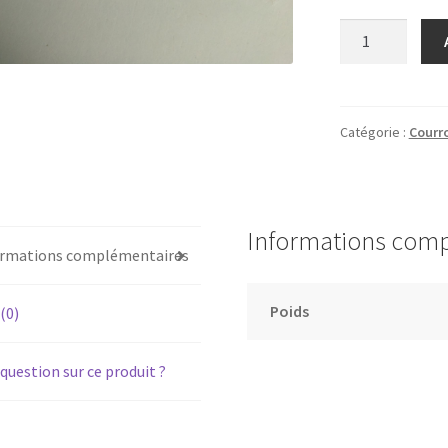
quantité
de
YAMAHA
CRX-
550
Catégorie :
Courro
-
Courroie
de
chargement
Informations com
plateau
ormations complémentaires
CD
Poids
 (0)
question sur ce produit ?