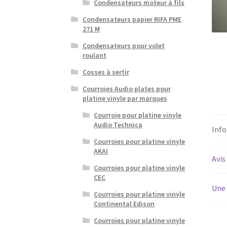
Condensateurs moteur à fils
Condensateurs papier RIFA PME
271 M
Condensateurs pour volet
roulant
Cosses à sertir
Courroies Audio plates pour
platine vinyle par marques
Courroie pour platine vinyle
Audio Technica
Inf
Courroies pour platine vinyle
AKAI
Avis
Courroies pour platine vinyle
CEC
Une 
Courroies pour platine vinyle
Continental Edison
Courroies pour platine vinyle