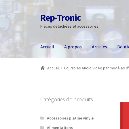
Rep-Tronic
Aller
Aller
à
au
Pièces détachées et accessoires
la
contenu
navigation
Accueil
A propos
Articles
Bouti
Accueil
Courroies Audio Vidéo par modèles d'
Catégories de produits
Accessoires platine vinyle
Alimentations