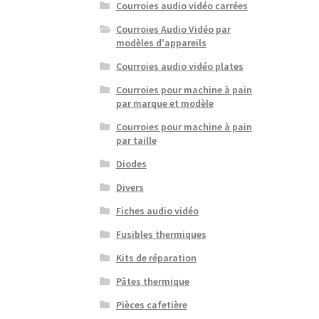
Courroies audio vidéo carrées
Courroies Audio Vidéo par
modèles d'appareils
Courroies audio vidéo plates
Courroies pour machine à pain
par marque et modèle
Courroies pour machine à pain
par taille
Diodes
Divers
Fiches audio vidéo
Fusibles thermiques
Kits de réparation
Pâtes thermique
Pièces cafetière