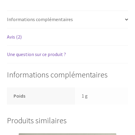
Courroie
de
Informations complémentaires
chargement
plateau
disque
Avis (2)
DVD
Une question sur ce produit ?
Informations complémentaires
Poids
1 g
Produits similaires