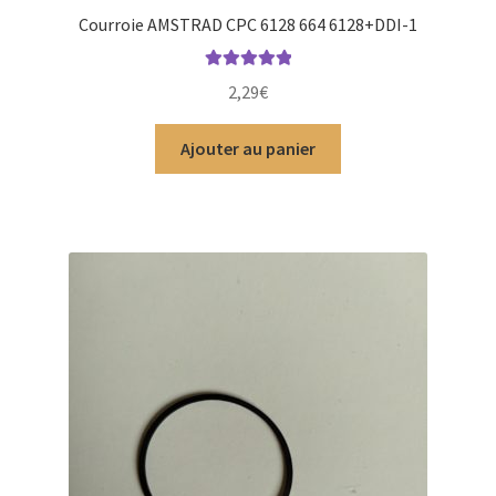
Courroie AMSTRAD CPC 6128 664 6128+DDI-1
Note
5.00
sur
2,29
€
5
Ajouter au panier