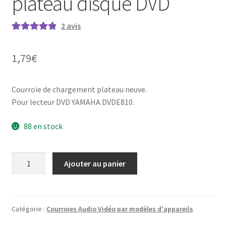
plateau disque DVD
2
avis
Noté
2
5.00
sur
5 basé sur
1,79
€
notations
client
Courroie de chargement plateau neuve.
Pour lecteur DVD YAMAHA DVDE810.
88 en stock
quantité
Ajouter au panier
de
YAMAHA
DVD-
E810
Catégorie :
Courroies Audio Vidéo par modèles d'appareils
-