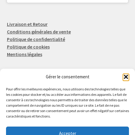
Livraison et Retour
Conditions générales de vente
Politique de confidentialité
Politique de cookies
Mentions légales
Gérer le consentement
Rep-Tronic
Eric FORTIER EI
Pour offrir les meilleures expériences, nous utilisons des technologies telles que
16 Rue de l'Espérance
les cookies pour stocker et/ou accéder aux informations des appareils. Le fait de
consentir à ces technologies nous permettra de traiter des données telles que le
14600 Honfleur
comportement de navigation ou les ID uniques sur ce site. Le fait de ne pas
02 61 82 01 89
consentir ou de retirer son consentement peut avoir un effet négatif sur certaines
caractéristiques et fonctions.
Accepter