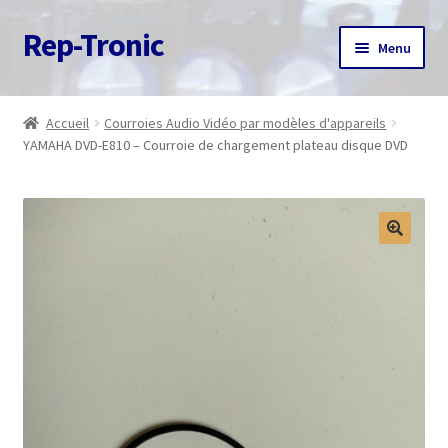
Rep-Tronic
Aller
Aller
Menu
à
au
la
contenu
Accueil
navigation
Accueil
Courroies Audio Vidéo par modèles d'appareils
YAMAHA DVD-E810 – Courroie de chargement plateau disque DVD
A propos
Articles
Boutique
Commande
Contact
Avis client