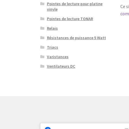
Pointes de lecture pour platine
Ce s
vinyle
comm
Pointes de lecture TONAR
Relais
Résistances de puissance 5 Watt
Triacs
Varistances
Ventilateurs DC