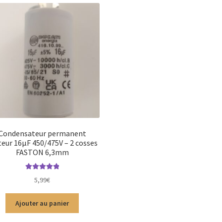
Condensateur permanent
eur 16µF 450/475V – 2 cosses
FASTON 6,3mm
Note
5.00
sur
5,99
€
5
Ajouter au panier