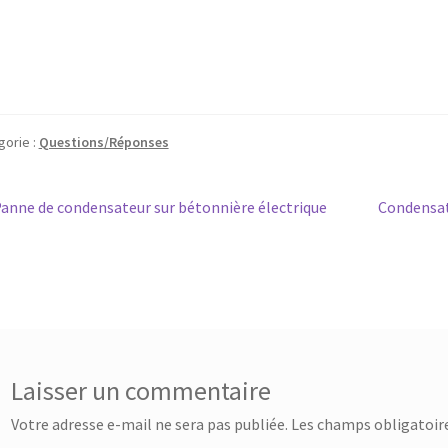
gorie :
Questions/Réponses
vigation
rticle
Article
anne de condensateur sur bétonnière électrique
Condensat
récédent :
suivant :
e
rticle
Laisser un commentaire
Votre adresse e-mail ne sera pas publiée.
Les champs obligatoire