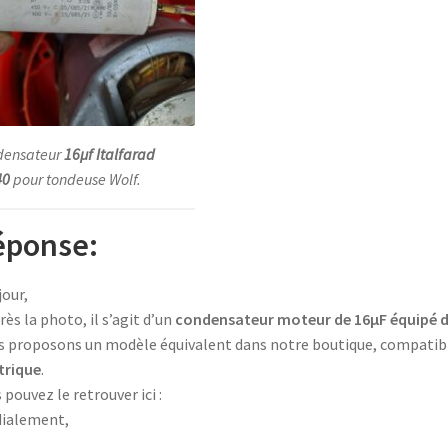
densateur
16µf Italfarad
40
pour tondeuse Wolf.
éponse:
our,
rès la photo, il s’agit d’un
condensateur moteur de 16µF équipé d
 proposons un modèle équivalent dans notre boutique, compatibl
trique
.
 pouvez le retrouver ici :
dialement,