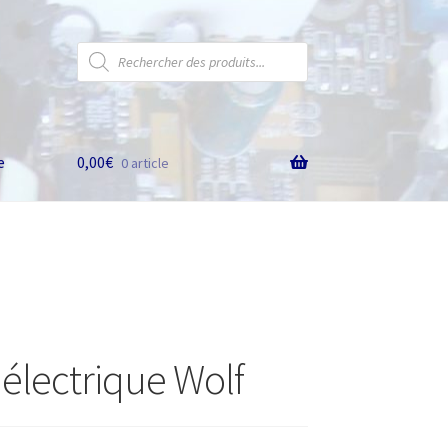
Recherche
de
produits
e
0,00
€
0 article
électrique Wolf