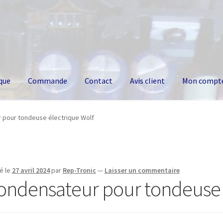
que
Commande
Contact
Avis client
Mon compt
 pour tondeuse électrique Wolf
é le
27 avril 2024
par
Rep-Tronic
—
Laisser un commentaire
ondensateur pour tondeuse 