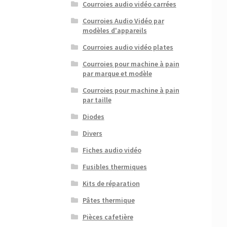
Courroies audio vidéo carrées
Courroies Audio Vidéo par
modèles d'appareils
Courroies audio vidéo plates
Courroies pour machine à pain
par marque et modèle
Courroies pour machine à pain
par taille
Diodes
Divers
Fiches audio vidéo
Fusibles thermiques
Kits de réparation
Pâtes thermique
Pièces cafetière