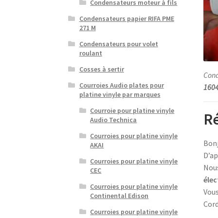
Condensateurs moteur à fils
Condensateurs papier RIFA PME
271 M
Condensateurs pour volet
roulant
Cosses à sertir
Con
Courroies Audio plates pour
160
platine vinyle par marques
Courroie pour platine vinyle
R
Audio Technica
Courroies pour platine vinyle
Bonj
AKAI
D’ap
Courroies pour platine vinyle
Nous
CEC
élec
Courroies pour platine vinyle
Vous
Continental Edison
Cor
Courroies pour platine vinyle