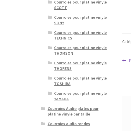
Courroies pour platine vinyle
SCOTT
Courroies pour platine vinyle
SONY
Courroies pour platine vinyle
TECHNICS
Caté
Courroies pour platine vinyle
THOMSON
Na
A
P
Courroies pour platine vinyle
p
THORENS
d
Courroies pour platine vinyle
l’a
TOSHIBA
Courroies pour platine vinyle
YAMAHA
Courroies Audio plates pour
platine vinyle par taille
Courroies audio rondes