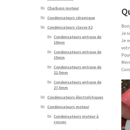
Charbons moteur
Qu
Condensateurs céramique
Bonj
Condensateurs classe X2
Je s
Condensateurs entraxe de
Je v
10mm
votr
Condensateurs entraxe de
Pouv
15mm
Merc
Condensateurs entraxe de
Cor
22,5mm
Condensateurs entraxe de
27,5mm
Condensateurs électrolytiques
Condensateurs moteur
Condensateurs moteur à
cosses