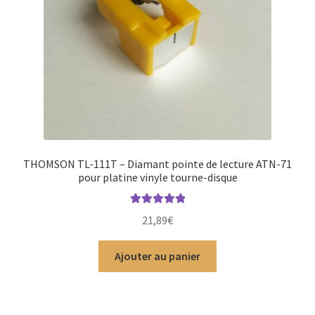
THOMSON TL-111T – Diamant pointe de lecture ATN-71
pour platine vinyle tourne-disque
Note
5.00
sur
21,89
€
5
Ajouter au panier