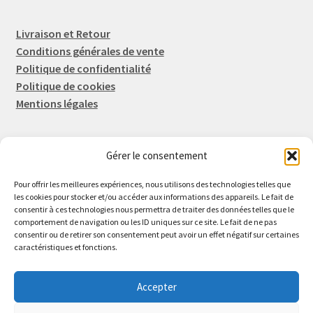
Livraison et Retour
Conditions générales de vente
Politique de confidentialité
Politique de cookies
Mentions légales
Gérer le consentement
Rep-Tronic
Eric FORTIER EI
Pour offrir les meilleures expériences, nous utilisons des technologies telles que
16 Rue de l'Espérance
les cookies pour stocker et/ou accéder aux informations des appareils. Le fait de
consentir à ces technologies nous permettra de traiter des données telles que le
14600 Honfleur
comportement de navigation ou les ID uniques sur ce site. Le fait de ne pas
02 61 82 01 89
consentir ou de retirer son consentement peut avoir un effet négatif sur certaines
caractéristiques et fonctions.
Accepter