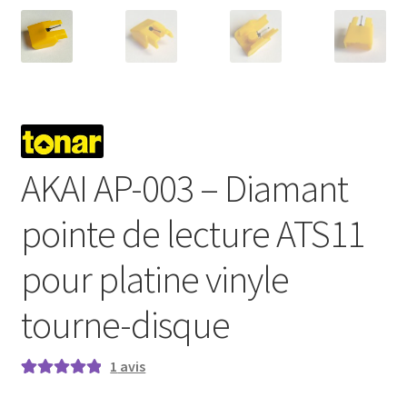
AKAI AP-003 – Diamant
pointe de lecture ATS11
pour platine vinyle
tourne-disque
1
avis
Noté
1
5.00
sur