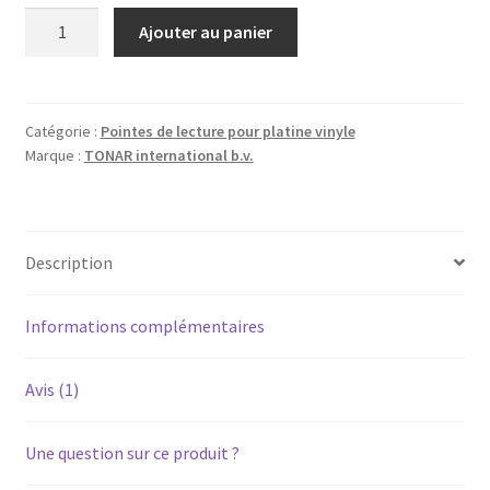
quantité
Ajouter au panier
de
AKAI
AP-
003
Catégorie :
Pointes de lecture pour platine vinyle
Marque :
TONAR international b.v.
-
Diamant
pointe
de
Description
lecture
ATS11
pour
Informations complémentaires
platine
vinyle
Avis (1)
tourne-
disque
Une question sur ce produit ?