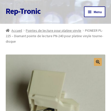
Rep-Tronic
Aller
Aller
Menu
à
au
la
contenu
Accueil
navigation
Accueil
Pointes de lecture pour platine vinyle
PIONEER PL-
225 – Diamant pointe de lecture PN-240 pour platine vinyle tourne-
A propos
disque
Articles
Boutique
Commande
Contact
Avis client