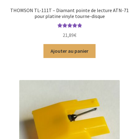
THOMSON TL-111T – Diamant pointe de lecture ATN-71
pour platine vinyle tourne-disque
Note
5.00
sur
21,89
€
5
Ajouter au panier