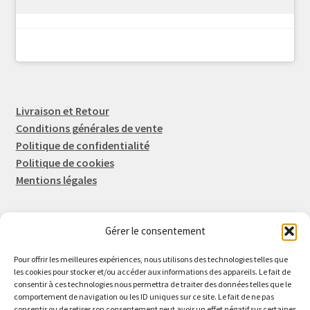
Livraison et Retour
Conditions générales de vente
Politique de confidentialité
Politique de cookies
Mentions légales
Gérer le consentement
Rep-Tronic
Eric FORTIER EI
Pour offrir les meilleures expériences, nous utilisons des technologies telles que
16 Rue de l'Espérance
les cookies pour stocker et/ou accéder aux informations des appareils. Le fait de
consentir à ces technologies nous permettra de traiter des données telles que le
14600 Honfleur
comportement de navigation ou les ID uniques sur ce site. Le fait de ne pas
02 61 82 01 89
consentir ou de retirer son consentement peut avoir un effet négatif sur certaines