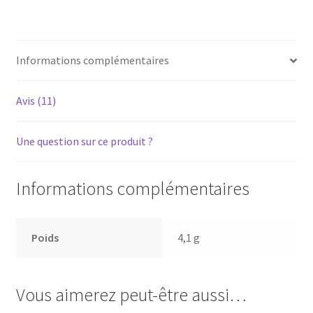
-
Courroie
pour
Informations complémentaires
platine
vinyle
tourne-
Avis (11)
disque
Une question sur ce produit ?
Informations complémentaires
Poids
4,1 g
Vous aimerez peut-être aussi…