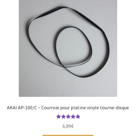
AKAI AP-100/C – Courroie pour platine vinyle tourne-disque
Note
5.00
sur
6,89
€
5