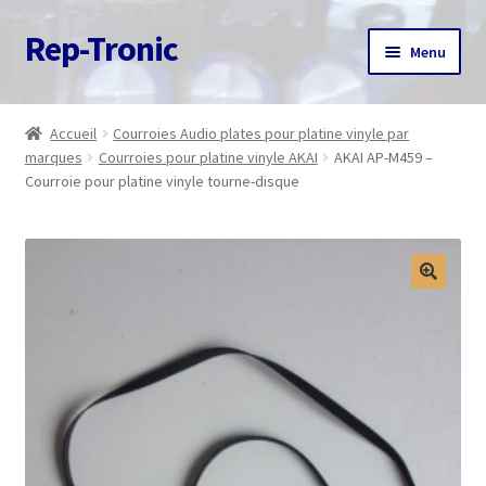
Rep-Tronic
Aller
Aller
Menu
à
au
la
contenu
Accueil
navigation
Accueil
Courroies Audio plates pour platine vinyle par
marques
Courroies pour platine vinyle AKAI
AKAI AP-M459 –
A propos
Courroie pour platine vinyle tourne-disque
Articles
Boutique
Commande
Contact
Avis client