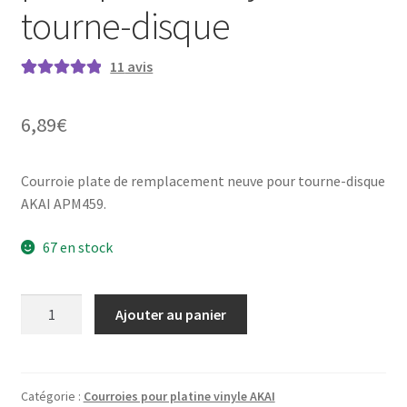
tourne-disque
11
avis
Noté
11
5.00
sur
5 basé sur
6,89
€
notations
client
Courroie plate de remplacement neuve pour tourne-disque
AKAI APM459.
67 en stock
quantité
Ajouter au panier
de
AKAI
AP-
M459
Catégorie :
Courroies pour platine vinyle AKAI