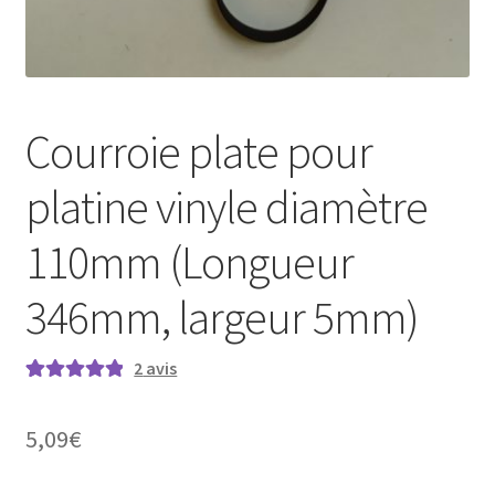
Courroie plate pour
platine vinyle diamètre
110mm (Longueur
346mm, largeur 5mm)
2
avis
Noté
2
5.00
sur
5 basé sur
5,09
€
notations
client