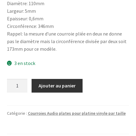
Diamètre: 110mm
Largeur: 5mm
Epaisseur: 0,6mm
Circonférence: 346mm
Rappel: la mesure d’une courroie pliée en deux ne donne
pas le diamètre mais la circonférence divisée par deux soit
173mm pour ce modèle.
3 en stock
quantité
Ajouter au panier
de
Courroie
plate
pour
Catégorie :
Courroies Audio plates pour platine vinyle par taille
platine
vinyle
diamètre