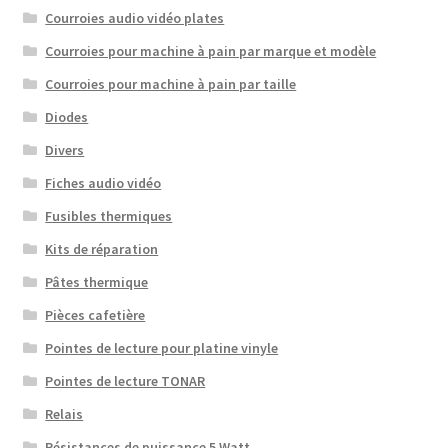
Courroies audio vidéo plates
Courroies pour machine à pain par marque et modèle
Courroies pour machine à pain par taille
Diodes
Divers
Fiches audio vidéo
Fusibles thermiques
Kits de réparation
Pâtes thermique
Pièces cafetière
Pointes de lecture pour platine vinyle
Pointes de lecture TONAR
Relais
Résistances de puissance 5 Watt