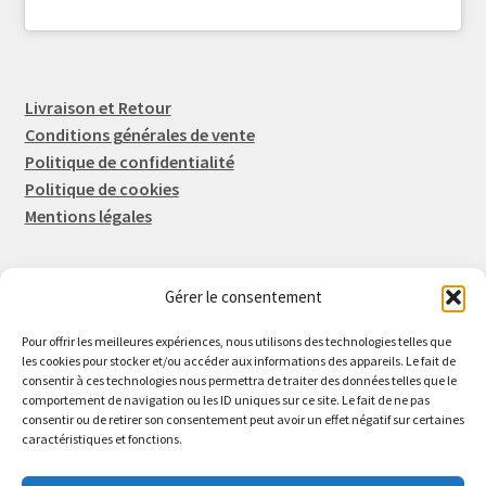
Livraison et Retour
Conditions générales de vente
Politique de confidentialité
Politique de cookies
Mentions légales
Gérer le consentement
Rep-Tronic
Eric FORTIER EI
Pour offrir les meilleures expériences, nous utilisons des technologies telles que
16 Rue de l'Espérance
les cookies pour stocker et/ou accéder aux informations des appareils. Le fait de
consentir à ces technologies nous permettra de traiter des données telles que le
14600 Honfleur
comportement de navigation ou les ID uniques sur ce site. Le fait de ne pas
02 61 82 01 89
consentir ou de retirer son consentement peut avoir un effet négatif sur certaines
caractéristiques et fonctions.