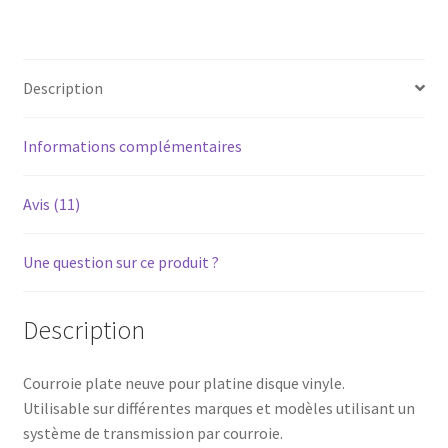
platine
vinyle
diamètre
Description
175mm
(Longueur
550mm,
Informations complémentaires
largeur
5mm)
Avis (11)
Une question sur ce produit ?
Description
Courroie plate neuve pour platine disque vinyle.
Utilisable sur différentes marques et modèles utilisant un
système de transmission par courroie.