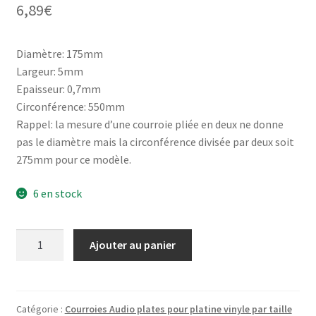
6,89
€
notations
client
Diamètre: 175mm
Largeur: 5mm
Epaisseur: 0,7mm
Circonférence: 550mm
Rappel: la mesure d’une courroie pliée en deux ne donne
pas le diamètre mais la circonférence divisée par deux soit
275mm pour ce modèle.
6 en stock
quantité
Ajouter au panier
de
Courroie
plate
pour
Catégorie :
Courroies Audio plates pour platine vinyle par taille