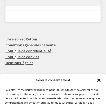
Livraison et Retour
Conditions générales de vente
Politique de confidentialité
Politique de cookies
Mentions légales
Gérer le consentement
Rep-Tronic
Eric FORTIER EI
Pour offrir les meilleures expériences, nous utilisons des technologies telles que
16 Rue de l'Espérance
les cookies pour stocker et/ou accéder aux informations des appareils. Le fait de
consentir à ces technologies nous permettra de traiter des données telles que le
14600 Honfleur
comportement de navigation ou les ID uniques sur ce site. Le fait de ne pas