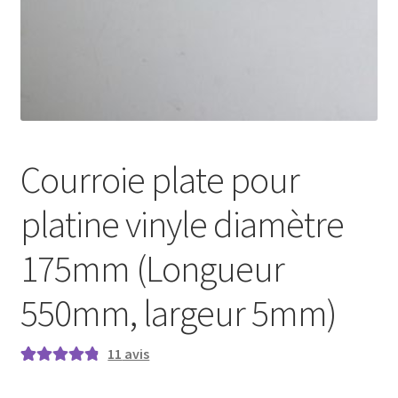
Courroie plate pour
platine vinyle diamètre
175mm (Longueur
550mm, largeur 5mm)
11
avis
Noté
11
4.91
sur
5 basé sur