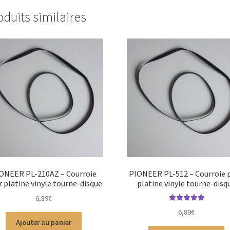
oduits similaires
ONEER PL-210AZ – Courroie
PIONEER PL-512 – Courroie 
 platine vinyle tourne-disque
platine vinyle tourne-disq
6,89
€
Note
5.00
sur
6,89
€
5
Ajouter au panier