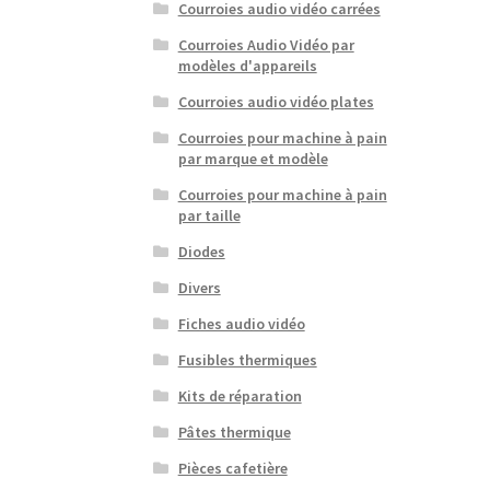
Courroies audio vidéo carrées
Courroies Audio Vidéo par
modèles d'appareils
Courroies audio vidéo plates
Courroies pour machine à pain
par marque et modèle
Courroies pour machine à pain
par taille
Diodes
Divers
Fiches audio vidéo
Fusibles thermiques
Kits de réparation
Pâtes thermique
Pièces cafetière