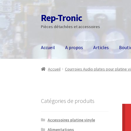
Rep-Tronic
Aller
Aller
à
au
Pièces détachées et accessoires
la
contenu
navigation
Accueil
A propos
Articles
Bouti
Accueil
Courroies Audio plates pour platine v
Catégories de produits
Accessoires platine vinyle
Alimentations