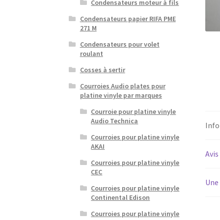
Condensateurs moteur à fils
Condensateurs papier RIFA PME
271 M
Condensateurs pour volet
roulant
Cosses à sertir
Courroies Audio plates pour
platine vinyle par marques
Courroie pour platine vinyle
Audio Technica
Inf
Courroies pour platine vinyle
AKAI
Avis
Courroies pour platine vinyle
CEC
Une 
Courroies pour platine vinyle
Continental Edison
Courroies pour platine vinyle