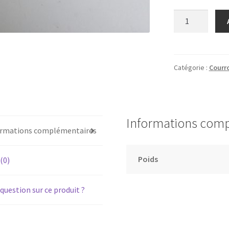
quantité
de
PIONEER
PL-
330
Catégorie :
Courro
-
Courroie
pour
platine
Informations com
vinyle
ormations complémentaires
tourne-
disque
Poids
 (0)
question sur ce produit ?