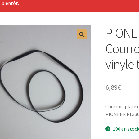
bientôt.
PIONEE
Courro
vinyle
6,89
€
Courroie plate
PIONEER PL330
100 en stoc