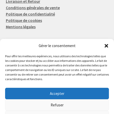
Livraison et Retour
Conditions générales de vente
Politique de confidentialité
Politique de cookies
Mentions légales
Gérer le consentement
Rep-Tronic
Eric FORTIER EI
Pour offrir les meilleures expériences, nous utilisons des technologies telles que
16 Rue de l'Espérance
les cookies pour stocker et/ou accéder aux informations des appareils. Le fait de
consentir à ces technologies nous permettra de traiter des données telles que le
14600 Honfleur
comportement de navigation ou les ID uniques sur ce site. Le fait de ne pas
02 61 82 01 89
consentir ou de retirer son consentement peut avoir un effet négatif sur certaines
caractéristiques et fonctions.
Accepter
Refuser
© 2026 Rep-Tronic