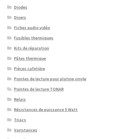
Diodes
Divers
Fiches audio vidéo
Fusibles thermiques
Kits de réparation
Pâtes thermique
Pièces cafetière
Pointes de lecture pour platine vinyle
Pointes de lecture TONAR
Relais
Résistances de puissance 5 Watt
Triacs
Varistances