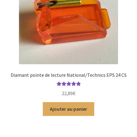
Diamant pointe de lecture National/Technics EPS 24 CS
Note
5.00
sur
22,89
€
5
Ajouter au panier