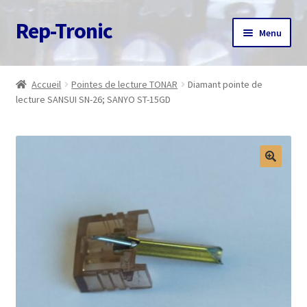
Rep-Tronic
Aller
Aller
Menu
à
au
la
contenu
Accueil
navigation
Accueil
Pointes de lecture TONAR
Diamant pointe de
lecture SANSUI SN-26; SANYO ST-15GD
A propos
Articles
Boutique
Commande
Contact
Avis client