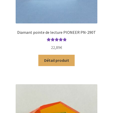
Diamant pointe de lecture PIONEER PN-290T
Note
5.00
sur
22,89
€
5
Détail produit