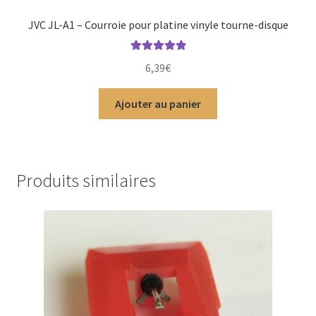
JVC JL-A1 – Courroie pour platine vinyle tourne-disque
Note
5.00
sur
6,39
€
5
Ajouter au panier
Produits similaires