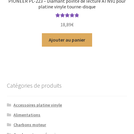
PIONEER PL-223 – Diamant pointe de lecture ATN91 pour
platine vinyle tourne-disque
Note
5.00
sur
18,89
€
5
Ajouter au panier
Catégories de produits
Accessoires platine vinyle
Alimentations
Charbons moteur