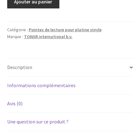
Ajouter au panier
de
JVC
JL-
A1
Catégorie :
Pointes de lecture pour platine vinyle
Marque :
TONAR international b.v.
-
Diamant
pointe
de
Description
lecture
DT-
33S
Informations complémentaires
pour
platine
Avis (0)
vinyle
tourne-
Une question sur ce produit ?
disque