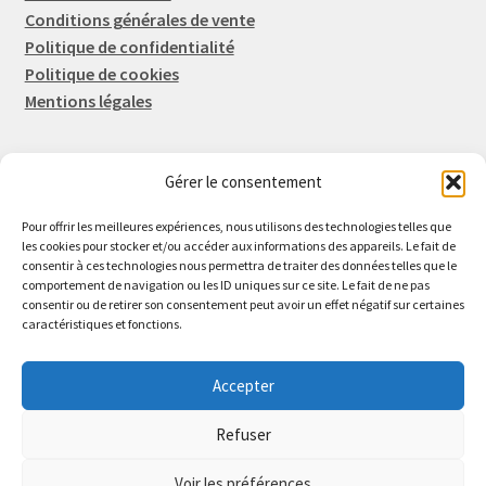
Conditions générales de vente
Politique de confidentialité
Politique de cookies
Mentions légales
Gérer le consentement
Rep-Tronic
Eric FORTIER EI
Pour offrir les meilleures expériences, nous utilisons des technologies telles que
16 Rue de l'Espérance
les cookies pour stocker et/ou accéder aux informations des appareils. Le fait de
consentir à ces technologies nous permettra de traiter des données telles que le
14600 Honfleur
comportement de navigation ou les ID uniques sur ce site. Le fait de ne pas
02 61 82 01 89
consentir ou de retirer son consentement peut avoir un effet négatif sur certaines
caractéristiques et fonctions.
Accepter
Refuser
© 2026 Rep-Tronic
Voir les préférences