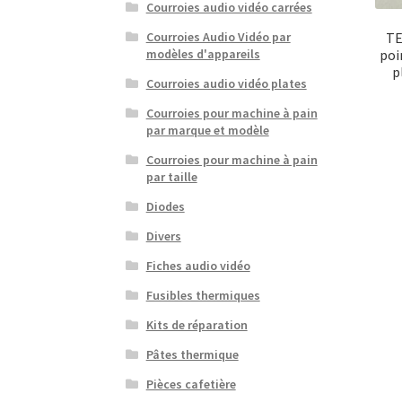
Courroies audio vidéo carrées
TE
Courroies Audio Vidéo par
poi
modèles d'appareils
p
Courroies audio vidéo plates
Courroies pour machine à pain
par marque et modèle
Courroies pour machine à pain
par taille
Diodes
Divers
Fiches audio vidéo
Fusibles thermiques
Kits de réparation
Pâtes thermique
Pièces cafetière