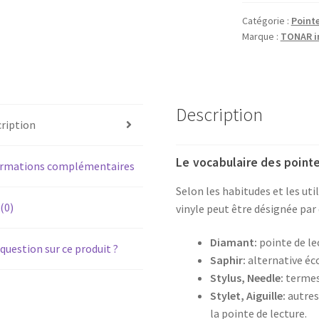
FP-
320
Catégorie :
Pointe
Marque :
TONAR in
-
Diamant
pointe
de
lecture
Description
ription
ST09D
pour
Le vocabulaire des pointe
platine
ormations complémentaires
vinyle
Selon les habitudes et les uti
tourne-
 (0)
vinyle peut être désignée par 
disque
Diamant:
pointe de le
question sur ce produit ?
Saphir:
alternative é
Stylus, Needle:
termes 
Stylet, Aiguille:
autres
la pointe de lecture.