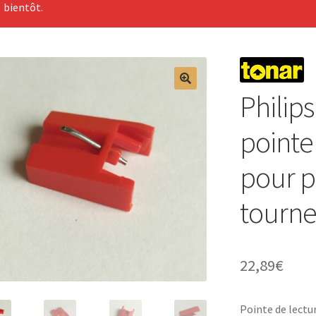
bientôt.
Philip
pointe
pour p
tourne
22,89
€
Pointe de lectu