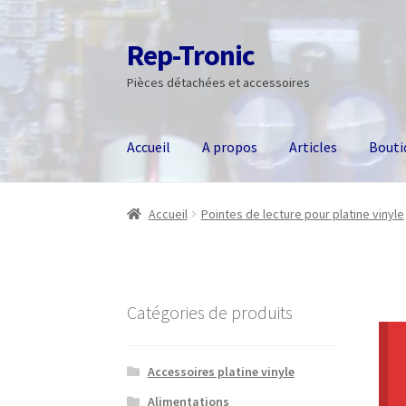
Rep-Tronic
Aller
Aller
à
au
Pièces détachées et accessoires
la
contenu
navigation
Accueil
A propos
Articles
Bouti
Accueil
Pointes de lecture pour platine vinyle
Catégories de produits
Accessoires platine vinyle
Alimentations