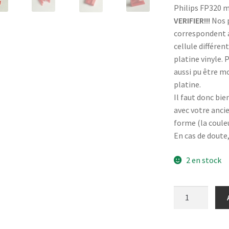
Philips FP320 ma
VERIFIER!!!
Nos p
correspondent au
cellule différen
platine vinyle. 
aussi pu être m
platine.
Il faut donc bie
avec votre anci
forme (la coule
En cas de doute
2 en stock
quantité
de
Philips