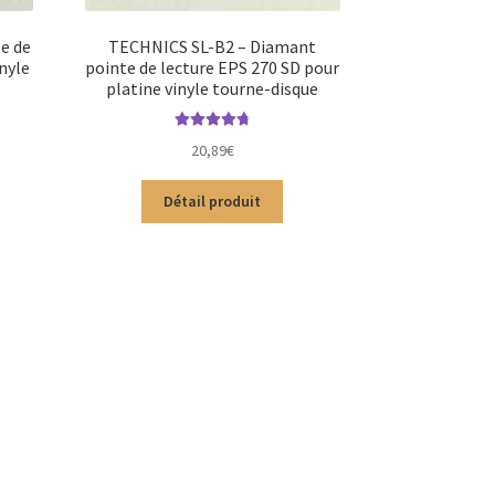
e de
TECHNICS SL-B2 – Diamant
nyle
pointe de lecture EPS 270 SD pour
platine vinyle tourne-disque
Note
4.83
sur
20,89
€
5
Détail produit