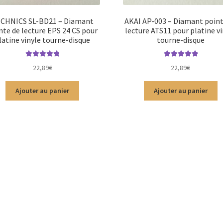
CHNICS SL-BD21 – Diamant
AKAI AP-003 – Diamant point
nte de lecture EPS 24 CS pour
lecture ATS11 pour platine vi
latine vinyle tourne-disque
tourne-disque
Note
5.00
sur
Note
5.00
sur
22,89
€
22,89
€
5
5
Ajouter au panier
Ajouter au panier