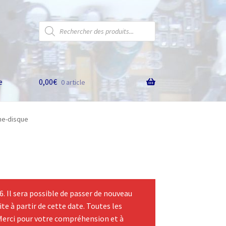
Recherche
de
produits
e
0,00
€
0 article
rne-disque
 Il sera possible de passer de nouveau
te à partir de cette date. Toutes les
Merci pour votre compréhension et à