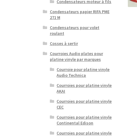
Condensateurs moteur à fils
Condensateurs papier RIFA PME
271 M
Condensateurs pour volet
roulant
Cosses à sertir
Courroies Audio plates pour
platine vinyle par marques
Courroie pour platine vinyle
Audio Technica
Courroies pour platine vinyle
AKAI
Courroies pour platine vinyle
CEC
Courroies pour platine vinyle
Continental Edison
Courroies pour platine vinyle