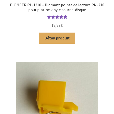
PIONEER PL-J210 – Diamant pointe de lecture PN-210
pour platine vinyle tourne-disque
Note
5.00
sur
18,89
€
5
Détail produit