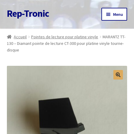
Rep-Tronic
Aller
Aller
Menu
à
au
la
contenu
Accueil
navigation
Accueil
Pointes de lecture pour platine vinyle
MARANTZ TT-
130 – Diamant pointe de lecture CT-300 pour platine vinyle tourne-
A propos
disque
Articles
Boutique
Commande
Contact
Avis client