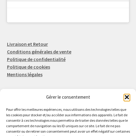
Livraison et Retour
Conditions générales de vente
Politique de confidentialité
Politique de cookies
Mentions légales
Gérer le consentement
Rep-Tronic
Eric FORTIER EI
Pour offrir les meilleures expériences, nous utilisons des technologies telles que
16 Rue de l'Espérance
les cookies pour stocker et/ou accéder aux informations des appareils. Le fait de
consentir à ces technologies nous permettra de traiter des données telles que le
14600 Honfleur
comportement de navigation ou les ID uniques sur ce site. Le fait de ne pas
02 61 82 01 89
consentir ou de retirer son consentement peut avoir un effet négatif sur certaines