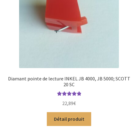
Diamant pointe de lecture INKEL JB 4000, JB 5000; SCOTT
20 SC
Note
5.00
sur
22,89
€
5
Détail produit