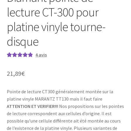
lecture CT-300 pour
platine vinyle tourne-
disque
4
avis
Noté
4
5.00
sur
5 basé sur
21,89
€
notations
client
Pointe de lecture CT300 généralement montée sur la
platine vinyle MARANTZ TT130 mais il faut faire
ATTENTION ET VERIFIER!!!
Nos propositions sur les pointes
de lecture correspondent aux cellules d’origine. Il est
possible qu’une cellule différente ait été montée au cours
de l’existence de la platine vinyle. Plusieurs variantes de