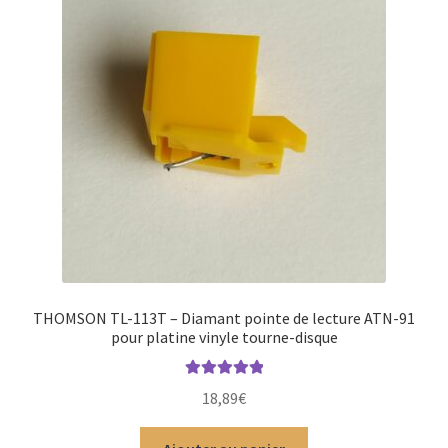
THOMSON TL-113T – Diamant pointe de lecture ATN-91
pour platine vinyle tourne-disque
Note
5.00
sur
18,89
€
5