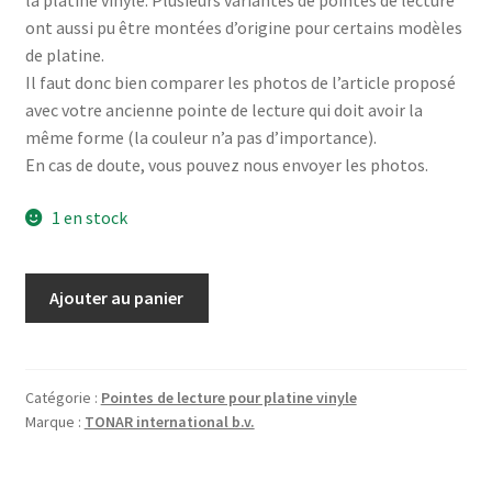
ont aussi pu être montées d’origine pour certains modèles
de platine.
Il faut donc bien comparer les photos de l’article proposé
avec votre ancienne pointe de lecture qui doit avoir la
même forme (la couleur n’a pas d’importance).
En cas de doute, vous pouvez nous envoyer les photos.
1 en stock
quantité
Ajouter au panier
de
PIONEER
PL-
514
Catégorie :
Pointes de lecture pour platine vinyle
Marque :
TONAR international b.v.
-
Diamant
pointe