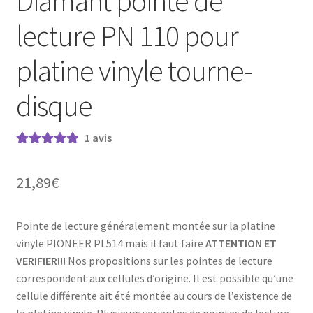
Diamant pointe de
lecture PN 110 pour
platine vinyle tourne-
disque
1
avis
Noté
1
5.00
sur
5 basé sur
21,89
€
notation
client
Pointe de lecture généralement montée sur la platine
vinyle PIONEER PL514 mais il faut faire
ATTENTION ET
VERIFIER!!!
Nos propositions sur les pointes de lecture
correspondent aux cellules d’origine. Il est possible qu’une
cellule différente ait été montée au cours de l’existence de
la platine vinyle. Plusieurs variantes de pointes de lecture