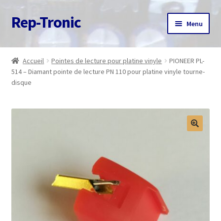
Rep-Tronic
Aller
Aller
Menu
à
au
la
contenu
Accueil
navigation
Accueil
Pointes de lecture pour platine vinyle
PIONEER PL-
514 – Diamant pointe de lecture PN 110 pour platine vinyle tourne-
A propos
disque
Articles
Boutique
Commande
Contact
Avis client