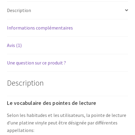
de
Description
lecture
PN
110
Informations complémentaires
pour
platine
Avis (1)
vinyle
tourne-
Une question sur ce produit ?
disque
Description
Le vocabulaire des pointes de lecture
Selon les habitudes et les utilisateurs, la pointe de lecture
d’une platine vinyle peut être désignée par différentes
appellations: