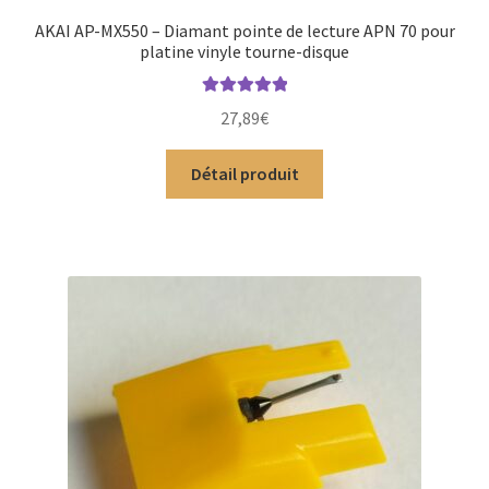
AKAI AP-MX550 – Diamant pointe de lecture APN 70 pour
platine vinyle tourne-disque
Note
5.00
sur
27,89
€
5
Détail produit