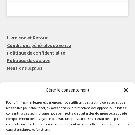
Livraison et Retour
Conditions générales de vente
Politique de confidentialité
Politique de cookies
Mentions légales
Gérer le consentement
Rep-Tronic
Eric FORTIER EI
Pour offrir les meilleures expériences, nous utilisons des technologies telles que
16 Rue de l'Espérance
les cookies pour stocker et/ou accéder aux informations des appareils. Le fait de
consentir à ces technologies nous permettra de traiter des données telles que le
14600 Honfleur
comportement de navigation ou les ID uniques sur ce site. Le fait de ne pas
02 61 82 01 89
consentir ou de retirer son consentement peut avoir un effet négatif sur certaines
caractéristiques et fonctions.