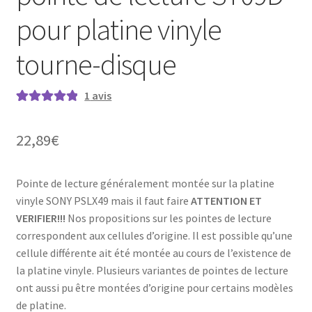
pour platine vinyle
tourne-disque
1
avis
Noté
1
5.00
sur
5 basé sur
22,89
€
notation
client
Pointe de lecture généralement montée sur la platine
vinyle SONY PSLX49 mais il faut faire
ATTENTION ET
VERIFIER!!!
Nos propositions sur les pointes de lecture
correspondent aux cellules d’origine. Il est possible qu’une
cellule différente ait été montée au cours de l’existence de
la platine vinyle. Plusieurs variantes de pointes de lecture
ont aussi pu être montées d’origine pour certains modèles
de platine.