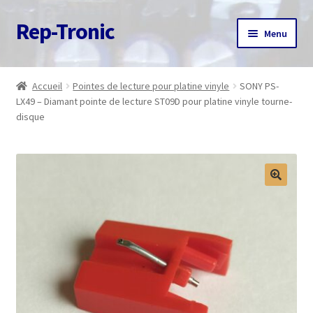
Rep-Tronic
Aller
Aller
Menu
à
au
la
contenu
Accueil
navigation
Accueil
Pointes de lecture pour platine vinyle
SONY PS-
LX49 – Diamant pointe de lecture ST09D pour platine vinyle tourne-
A propos
disque
Articles
Boutique
Commande
Contact
Avis client