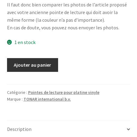
Il faut donc bien comparer les photos de l’article proposé
avec votre ancienne pointe de lecture qui doit avoir la
même forme (la couleur n’a pas d’importance).
En cas de doute, vous pouvez nous envoyer les photos.
1 en stock
quantité
Ajouter au panier
de
SONY
PS-
LX49
Catégorie :
Pointes de lecture pour platine vinyle
Marque :
TONAR international b.v.
-
Diamant
pointe
de
Description
lecture