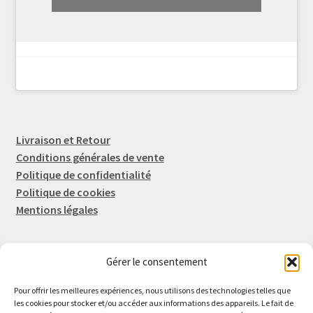
Livraison et Retour
Conditions générales de vente
Politique de confidentialité
Politique de cookies
Mentions légales
Gérer le consentement
Rep-Tronic
Eric FORTIER EI
Pour offrir les meilleures expériences, nous utilisons des technologies telles que
16 Rue de l'Espérance
les cookies pour stocker et/ou accéder aux informations des appareils. Le fait de