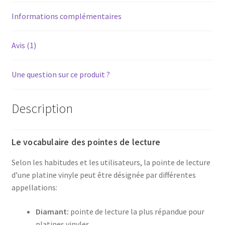
ST09D
pour
Informations complémentaires
platine
vinyle
Avis (1)
tourne-
disque
Une question sur ce produit ?
Description
Le vocabulaire des pointes de lecture
Selon les habitudes et les utilisateurs, la pointe de lecture
d’une platine vinyle peut être désignée par différentes
appellations:
Diamant:
pointe de lecture la plus répandue pour
platines vinyles.