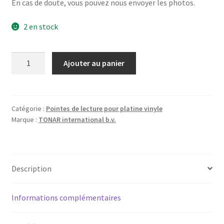
En cas de doute, vous pouvez nous envoyer les photos.
2 en stock
quantité
Ajouter au panier
de
SONY
HMP-
30
Catégorie :
Pointes de lecture pour platine vinyle
Marque :
TONAR international b.v.
-
Diamant
pointe
de
Description
lecture
ND134G
pour
Informations complémentaires
platine
vinyle