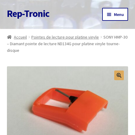
Rep-Tronic
Aller
Aller
Menu
à
au
la
contenu
Accueil
navigation
Accueil
Pointes de lecture pour platine vinyle
SONY HMP-30
– Diamant pointe de lecture ND134G pour platine vinyle tourne-
A propos
disque
Articles
Boutique
Commande
Contact
Avis client