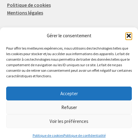
Politique de cookies
Mentions légales
Gérer le consentement
Rep-Tronic
Eric FORTIER EI
Pour offrir les meilleures expériences, nous utilisons des technologies telles que
16 Rue de l'Espérance
les cookies pour stocker et/ou accéder aux informations des appareils. Le fait de
consentir à ces technologies nous permettra de traiter des données telles que le
14600 Honfleur
comportement de navigation ou les ID uniques sur ce site. Le fait de ne pas
02 61 82 01 89
consentir ou de retirer son consentement peut avoir un effet négatif sur certaines
caractéristiques et fonctions.
Accepter
Refuser
© 2026 Rep-Tronic
Voir les préférences
0
Politique de cookies
Politique de confidentialité
Recherche