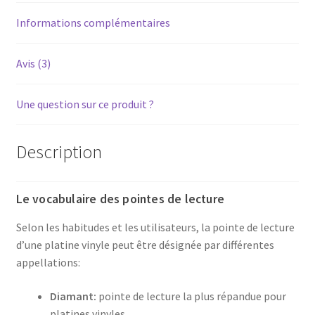
ST09D
pour
Informations complémentaires
platine
vinyle
Avis (3)
tourne-
disque
Une question sur ce produit ?
Description
Le vocabulaire des pointes de lecture
Selon les habitudes et les utilisateurs, la pointe de lecture
d’une platine vinyle peut être désignée par différentes
appellations:
Diamant:
pointe de lecture la plus répandue pour
platines vinyles.