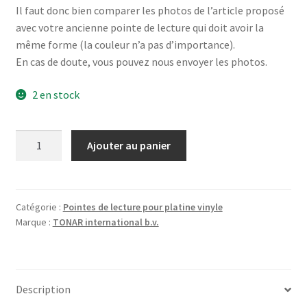
Il faut donc bien comparer les photos de l’article proposé
avec votre ancienne pointe de lecture qui doit avoir la
même forme (la couleur n’a pas d’importance).
En cas de doute, vous pouvez nous envoyer les photos.
2 en stock
quantité
Ajouter au panier
de
SONY
PS-
J10
Catégorie :
Pointes de lecture pour platine vinyle
Marque :
TONAR international b.v.
-
Diamant
pointe
de
Description
lecture