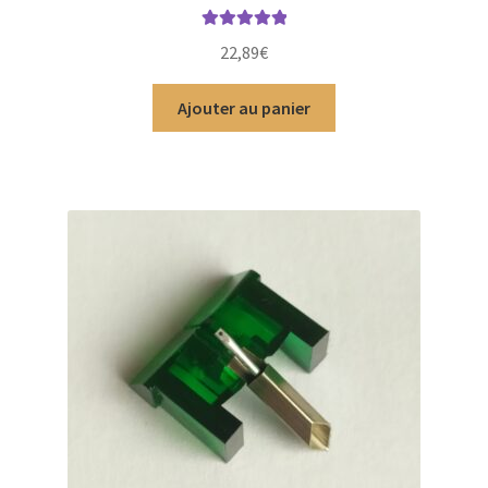
Note
5.00
sur
22,89
€
5
Ajouter au panier