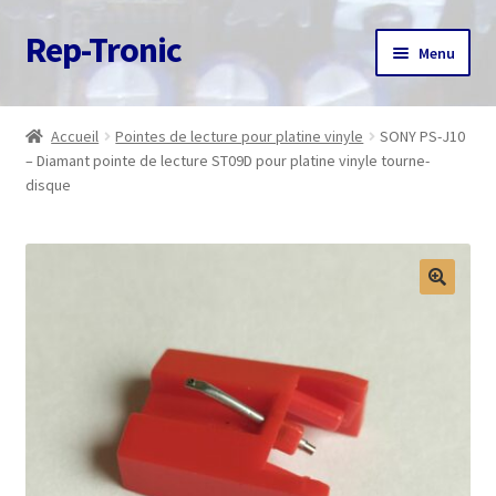
Rep-Tronic
Aller
Aller
Menu
à
au
la
contenu
Accueil
navigation
Accueil
Pointes de lecture pour platine vinyle
SONY PS-J10
– Diamant pointe de lecture ST09D pour platine vinyle tourne-
A propos
disque
Articles
Boutique
Commande
Contact
Avis client