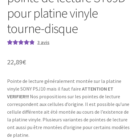
pour platine vinyle
tourne-disque
3
avis
Noté
3
5.00
sur
5 basé sur
22,89
€
notations
client
Pointe de lecture généralement montée sur la platine
vinyle SONY PSJ10 mais il faut faire
ATTENTION ET
VERIFIER!!!
Nos propositions sur les pointes de lecture
correspondent aux cellules d’origine. Il est possible qu’une
cellule différente ait été montée au cours de l’existence de
la platine vinyle. Plusieurs variantes de pointes de lecture
ont aussi pu être montées d’origine pour certains modèles
de platine.