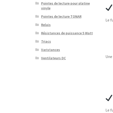
Pointes de lecture pour platine
vinyle
Pointes de lecture TONAR
Le f
Relais
Résistances de puissance 5 Watt
Triacs
Varistances
Une 
Ventilateurs DC
Le f