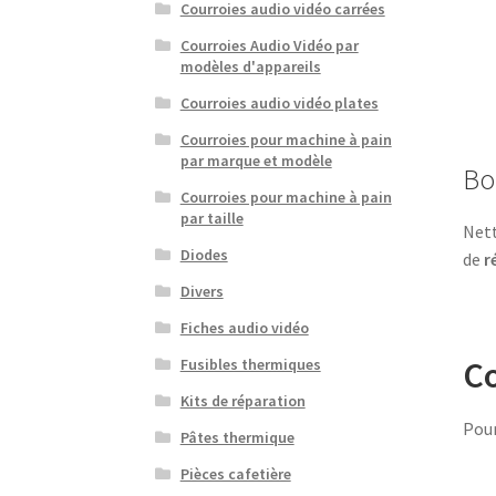
Courroies audio vidéo carrées
Courroies Audio Vidéo par
modèles d'appareils
Courroies audio vidéo plates
Courroies pour machine à pain
par marque et modèle
Bo
Courroies pour machine à pain
par taille
Nett
Diodes
de
r
Divers
Fiches audio vidéo
Co
Fusibles thermiques
Kits de réparation
Pour
Pâtes thermique
Pièces cafetière