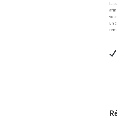
la p
afin
votr
En c
remo
Ré