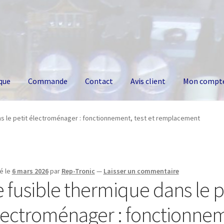
que
Commande
Contact
Avis client
Mon compt
ns le petit électroménager : fonctionnement, test et remplacement
é le
6 mars 2026
par
Rep-Tronic
—
Laisser un commentaire
e fusible thermique dans le p
lectroménager : fonctionneme