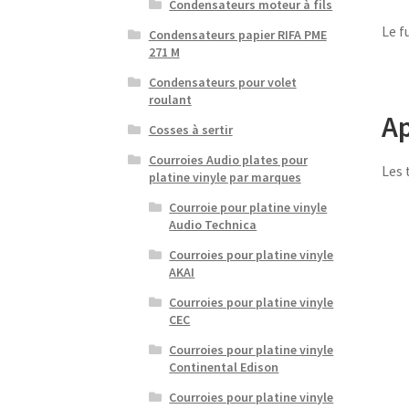
Condensateurs moteur à fils
Le f
Condensateurs papier RIFA PME
271 M
Condensateurs pour volet
roulant
Ap
Cosses à sertir
Courroies Audio plates pour
Les 
platine vinyle par marques
Courroie pour platine vinyle
Audio Technica
Courroies pour platine vinyle
AKAI
Courroies pour platine vinyle
CEC
Courroies pour platine vinyle
Continental Edison
Courroies pour platine vinyle