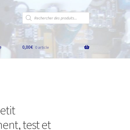
Recherche
de
produits
e
0,00
€
0 article
etit
nt, test et