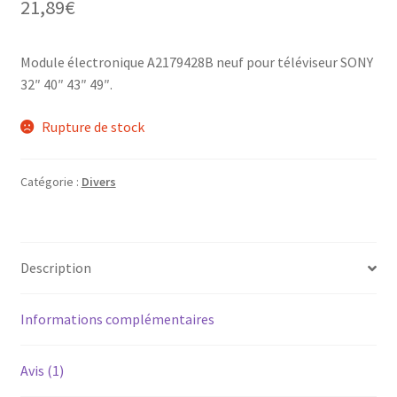
21,89
€
notation
client
Module électronique A2179428B neuf pour téléviseur SONY
32″ 40″ 43″ 49″.
Rupture de stock
Catégorie :
Divers
Description
Informations complémentaires
Avis (1)