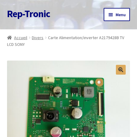
Rep-Tronic
Aller
Aller
Menu
à
au
la
contenu
Accueil
navigation
Accueil
Divers
Carte Alimentation/inverter A2179428B TV
LCD SONY
A propos
Articles
Boutique
Commande
Contact
Avis client