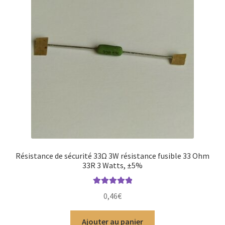
Résistance de sécurité 33Ω 3W résistance fusible 33 Ohm
33R 3 Watts, ±5%
Note
5.00
sur
0,46
€
5
Ajouter au panier