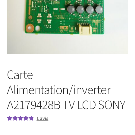
Mon compte
Carte
Alimentation/inverter
A2179428B TV LCD SONY
1
avis
Noté
1
5.00
sur
5 basé sur