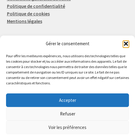
Politique de confidentialité
Politique de cookies
Mentions légales
Gérer le consentement
Rep-Tronic
Eric FORTIER EI
Pour offrir les meilleures expériences, nous utilisons des technologies telles que
16 Rue de l'Espérance
les cookies pour stocker et/ou accéder aux informations des appareils. Le fait de
consentir à ces technologies nous permettra de traiter des données telles que le
14600 Honfleur
comportement de navigation ou les ID uniques sur ce site. Le fait de ne pas
02 61 82 01 89
consentir ou de retirer son consentement peut avoir un effet négatif sur certaines
caractéristiques et fonctions.
Accepter
Refuser
© 2026 Rep-Tronic
Voir les préférences