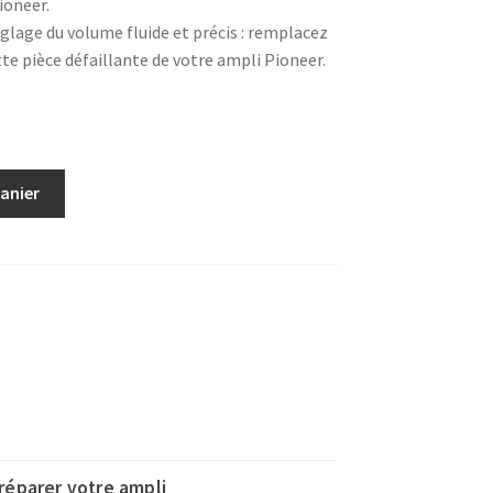
ioneer.
glage du volume fluide et précis : remplacez
e pièce défaillante de votre ampli Pioneer.
panier
e"
réparer votre ampli