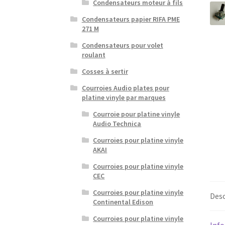
Condensateurs moteur à fils
Condensateurs papier RIFA PME
271 M
Condensateurs pour volet
roulant
Cosses à sertir
Courroies Audio plates pour
platine vinyle par marques
Courroie pour platine vinyle
Audio Technica
Courroies pour platine vinyle
AKAI
Courroies pour platine vinyle
CEC
Courroies pour platine vinyle
Desc
Continental Edison
Courroies pour platine vinyle
Inf