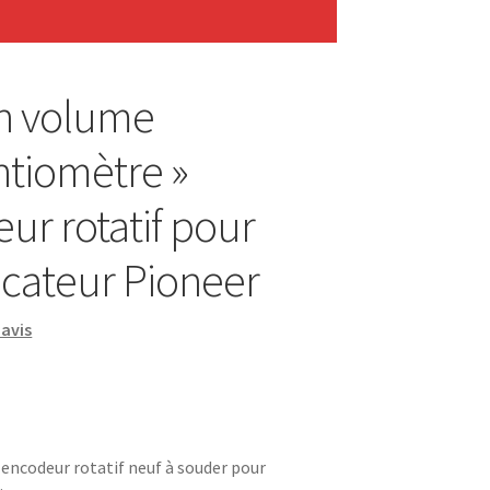
n volume
ntiomètre »
ur rotatif pour
icateur Pioneer
avis
ncodeur rotatif neuf à souder pour