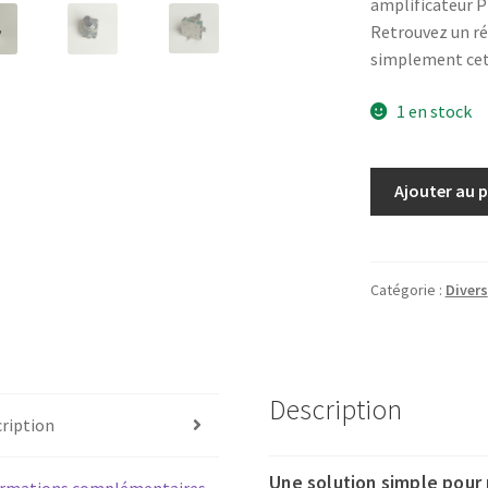
amplificateur P
Retrouvez un ré
simplement cett
1 en stock
quantité
Ajouter au 
de
Bouton
volume
"potentiomètr
Catégorie :
Divers
encodeur
rotatif
pour
amplificateur
Description
Pioneer
ription
Une solution simple pour 
ormations complémentaires