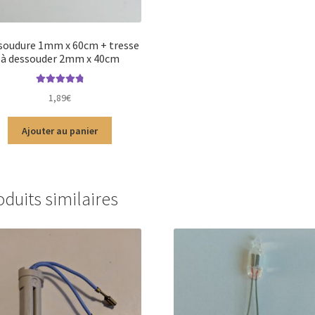
 soudure 1mm x 60cm + tresse
à dessouder 2mm x 40cm
Note
4.88
sur
1,89
€
5
Ajouter au panier
oduits similaires