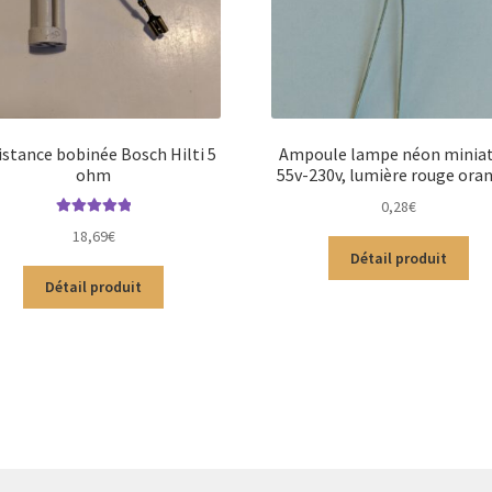
istance bobinée Bosch Hilti 5
Ampoule lampe néon minia
ohm
55v-230v, lumière rouge ora
0,28
€
Note
5.00
sur
18,69
€
5
Détail produit
Détail produit