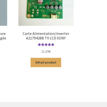
ture
Carte Alimentation/inverter
ngée
A2179428B TV LCD SONY
Note
5.00
sur
21,89
€
5
Détail produit