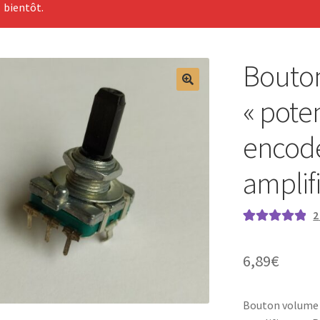
bientôt.
Bouto
« pote
encode
amplif
2
Noté
2
5.00
sur
5 basé sur
6,89
€
notations
client
Bouton volume e