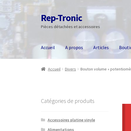
Rep-Tronic
Aller
Aller
à
au
Pièces détachées et accessoires
la
contenu
navigation
Accueil
A propos
Articles
Bouti
Accueil
Divers
Bouton volume « potentiomèt
Catégories de produits
Accessoires platine vinyle
Alimentations