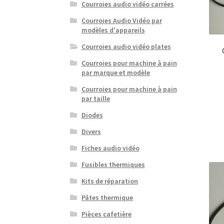
Courroies audio vidéo carrées
Courroies Audio Vidéo par
modèles d'appareils
Courroies audio vidéo plates
Courroies pour machine à pain
par marque et modèle
Courroies pour machine à pain
par taille
Diodes
Divers
Fiches audio vidéo
Fusibles thermiques
Kits de réparation
Pâtes thermique
Pièces cafetière