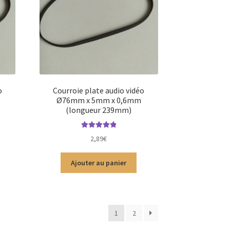
o
Courroie plate audio vidéo
Ø76mm x 5mm x 0,6mm
(longueur 239mm)
Note
5.00
sur
2,89
€
5
Ajouter au panier
1
2