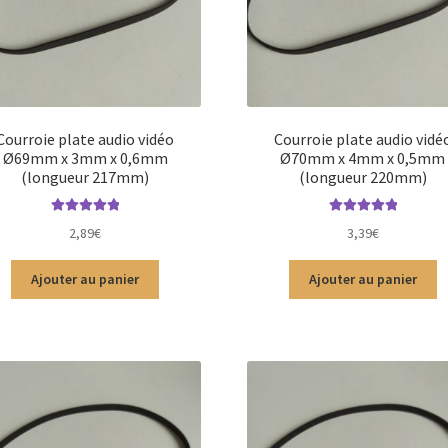
Courroie plate audio vidéo
Courroie plate audio vidé
Ø69mm x 3mm x 0,6mm
Ø70mm x 4mm x 0,5mm
(longueur 217mm)
(longueur 220mm)
Note
5.00
sur
Note
5.00
sur
2,89
€
3,39
€
5
5
Ajouter au panier
Ajouter au panier