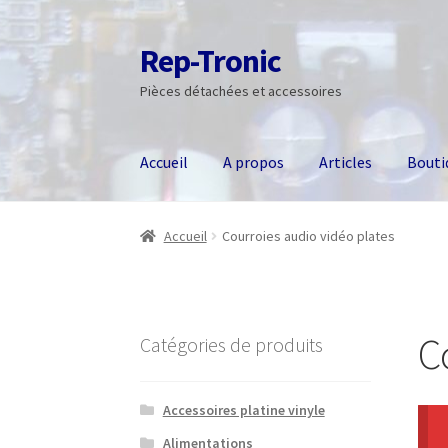
Rep-Tronic
Aller
Aller
à
au
Pièces détachées et accessoires
la
contenu
navigation
Accueil
A propos
Articles
Bouti
Accueil
Courroies audio vidéo plates
C
Catégories de produits
Accessoires platine vinyle
Alimentations