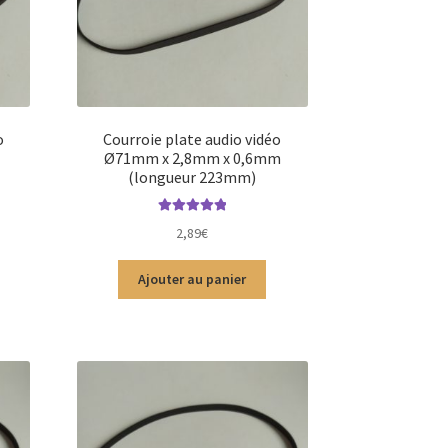
o
Courroie plate audio vidéo
Ø71mm x 2,8mm x 0,6mm
(longueur 223mm)
Note
5.00
sur
2,89
€
5
Ajouter au panier