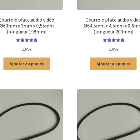
Courroie plate audio vidéo
Courroie plate audio vidé
Ø63mm x 3mm x 0,55mm
Ø64,5mm x 4,5mm x 0,6
(longueur 198mm)
(longueur 203mm)
Note
5.00
sur
Note
5.00
sur
2,89
€
2,89
€
5
5
Ajouter au panier
Ajouter au panier