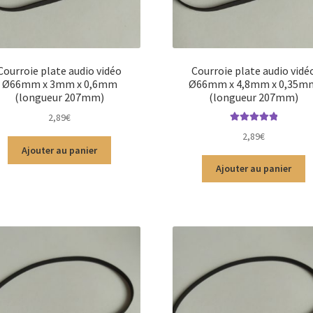
Courroie plate audio vidéo
Courroie plate audio vidé
Ø66mm x 3mm x 0,6mm
Ø66mm x 4,8mm x 0,35m
(longueur 207mm)
(longueur 207mm)
2,89
€
Note
5.00
sur
2,89
€
5
Ajouter au panier
Ajouter au panier