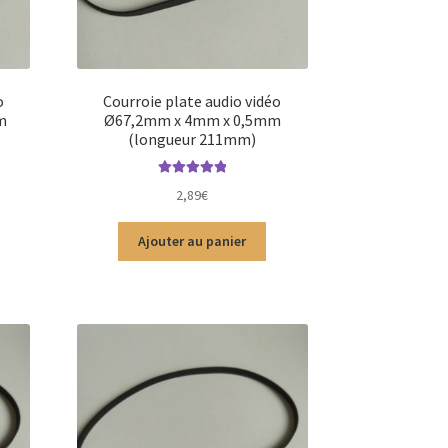
o
Courroie plate audio vidéo
m
Ø67,2mm x 4mm x 0,5mm
(longueur 211mm)
Note
5.00
sur
2,89
€
5
Ajouter au panier