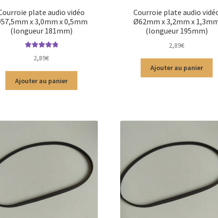
Courroie plate audio vidéo
Courroie plate audio vidé
57,5mm x 3,0mm x 0,5mm
Ø62mm x 3,2mm x 1,3m
(longueur 181mm)
(longueur 195mm)
2,89
€
Note
5.00
sur
2,89
€
5
Ajouter au panier
Ajouter au panier