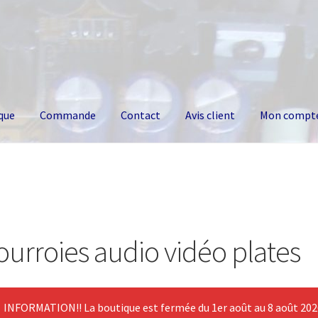
que
Commande
Contact
Avis client
Mon compt
ourroies audio vidéo plates
INFORMATION!! La boutique est fermée du 1er août au 8 août 2026.