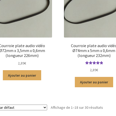
Courroie plate audio vidéo
Courroie plate audio vidé
Ø72mm x 3,5mm x 0,6mm
Ø74mm x 5mm x 0,6mm
(longueur 226mm)
(longueur 232mm)
2,89
€
Note
5.00
sur
2,89
€
5
Ajouter au panier
Ajouter au panier
Affichage de 1–18 sur 30 résultats