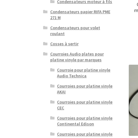
Condensateurs moteur à fils
m
Condensateurs papier RIFA PME
271 M
Condensateurs pour volet
roulant
Cosses à sertir
Courroies Audio plates pour
platine vinyle par marques
Courroie pour platine vinyle
Audio Technica
Courroies pour platine vinyle
AKAI
Courroies pour platine vinyle
CEC
Courroies pour platine vinyle
Continental Edison
Courroies pour platine vinyle